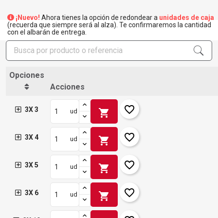
¡Nuevo!
Ahora tienes la opción de redondear a
unidades de caja
(recuerda que siempre será al alza). Te confirmaremos la cantidad
con el albarán de entrega.
Opciones
Acciones
favorite_border
3X 3
shopping_cart
ud
favorite_border
3X 4
shopping_cart
ud
favorite_border
3X 5
shopping_cart
ud
favorite_border
3X 6
shopping_cart
ud