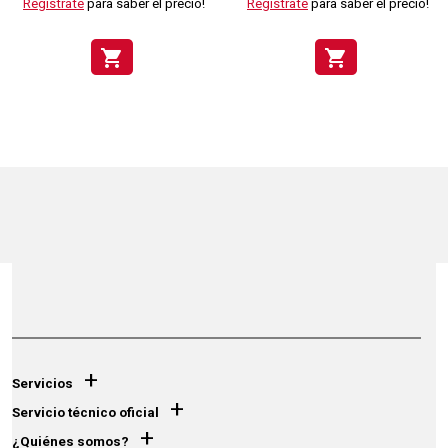
Regístrate
para saber el precio!
Regístrate
para saber el precio!
shopping_cart
shopping_cart
+
Servicios
+
Servicio técnico oficial
+
¿Quiénes somos?