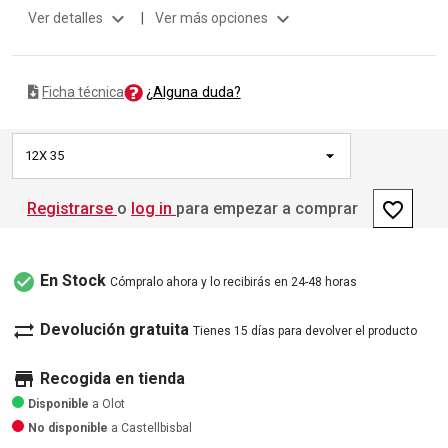
expand_more
expand_more
Ver detalles
|
Ver más opciones
¿Alguna duda?
Ficha técnica
12X 35
favorite_border
Registrarse
o
log in
para empezar a comprar
check_circle
En Stock
Cómpralo ahora y lo recibirás en 24-48 horas
sync_alt
Devolución gratuita
Tienes 15 días para devolver el producto
store
Recogida en tienda
Disponible
a Olot
No disponible
a Castellbisbal