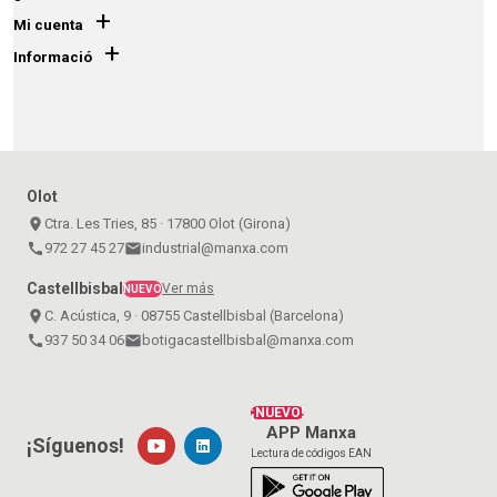
+
Mi cuenta
+
Informació
Olot
place
Ctra. Les Tries, 85 · 17800 Olot (Girona)
call
972 27 45 27
email
industrial@manxa.com
Castellbisbal
Ver más
NUEVO
place
C. Acústica, 9 · 08755 Castellbisbal (Barcelona)
call
937 50 34 06
email
botigacastellbisbal@manxa.com
¡NUEVO!
APP Manxa
¡Síguenos!
Lectura de códigos EAN