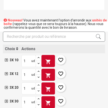
Nouveau!
Vous avez maintenant l'option d'arrondir aux
unités de
boîte
(rappelez-vous que ce sera toujours à la hausse). Nous vous
confirmerons la quantité avec le bon de livraison.
Choix
Actions
favorite_border
3X 10
shopping_cart
ud
favorite_border
3X 12
shopping_cart
ud
favorite_border
3X 20
shopping_cart
ud
favorite_border
3X 30
shopping_cart
ud