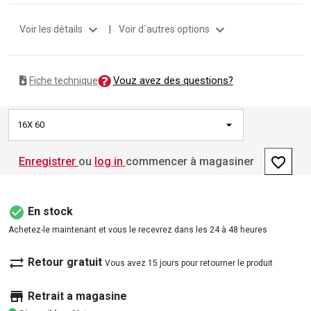
expand_more
expand_more
Voir les détails
|
Voir d´autres options
Vouz avez des questions?
Fiche technique
16X 60
favorite_border
Enregistrer
ou
log in
commencer à magasiner
check_circle
En stock
Achetez-le maintenant et vous le recevrez dans les 24 à 48 heures
sync_alt
Retour gratuit
Vous avez 15 jours pour retourner le produit
store
Retrait a magasine