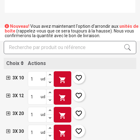
Nouveau!
Vous avez maintenant l'option d'arrondir aux
unités de
boîte
(rappelez-vous que ce sera toujours à la hausse). Nous vous
confirmerons la quantité avec le bon de livraison.
Choix
Actions
favorite_border
3X 10
shopping_cart
ud
favorite_border
3X 12
shopping_cart
ud
favorite_border
3X 20
shopping_cart
ud
favorite_border
3X 30
shopping_cart
ud