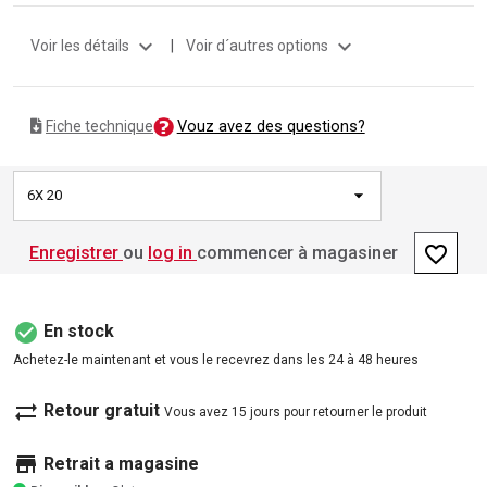
expand_more
expand_more
Voir les détails
|
Voir d´autres options
Vouz avez des questions?
Fiche technique
6X 20
favorite_border
Enregistrer
ou
log in
commencer à magasiner
check_circle
En stock
Achetez-le maintenant et vous le recevrez dans les 24 à 48 heures
sync_alt
Retour gratuit
Vous avez 15 jours pour retourner le produit
store
Retrait a magasine