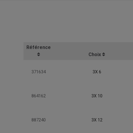
Référence
Choix
371634
3X 6
864162
3X 10
887240
3X 12