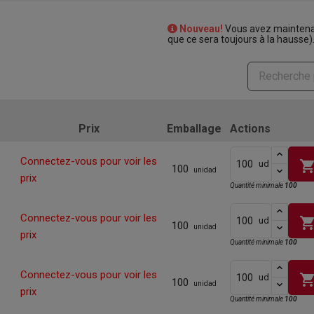
Nouveau!
Vous avez maintenan
que ce sera toujours à la hausse)
Prix
Emballage
Actions
Connectez-vous pour voir les
shopping_ca
ud
100
unidad
prix
Quantité minimale
100
Connectez-vous pour voir les
shopping_ca
ud
100
unidad
prix
Quantité minimale
100
Connectez-vous pour voir les
shopping_ca
ud
100
unidad
prix
Quantité minimale
100