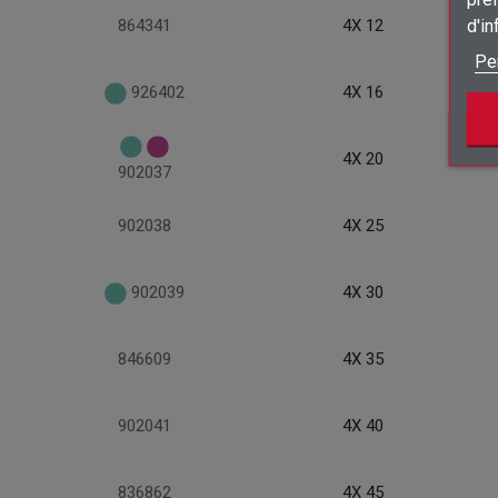
d'i
864341
4X 12
Pe
926402
4X 16
4X 20
902037
902038
4X 25
902039
4X 30
846609
4X 35
902041
4X 40
836862
4X 45