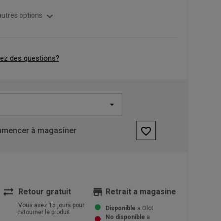
expand_more
autres options
ez des questions?
favorite_border
mencer à magasiner
sync_alt
store
Retour gratuit
Retrait a magasine
Vous avez 15 jours pour
Disponible
a Olot
retourner le produit
No disponible
a