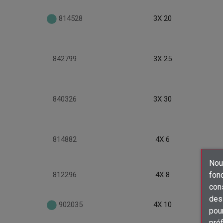
814528
3X 20
842799
3X 25
840326
3X 30
814882
4X 6
Nous
fon
812296
4X 8
con
des 
902035
4X 10
pour
préf