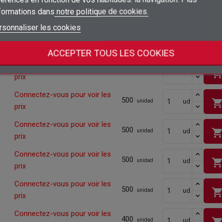
Connectez-vous pour voir les
500
nformations dans
notre politique de cookies.
shopping_ca
ud
add_circle_outline
unidad
Créer une nouvelle liste
prix
Connexion
Annuler
rsonnaliser les cookies
Créer une liste d'envies
Annuler
Connectez-vous pour voir les
500
shopping_ca
ud
unidad
prix
ACCEPTER TOUS LES COOKIES
Connectez-vous pour voir les
500
shopping_ca
ud
unidad
prix
Connectez-vous pour voir les
500
shopping_ca
ud
unidad
prix
Connectez-vous pour voir les
500
shopping_ca
ud
unidad
prix
Connectez-vous pour voir les
500
shopping_ca
ud
unidad
prix
Connectez-vous pour voir les
500
shopping_ca
ud
unidad
prix
Connectez-vous pour voir les
400
shopping_ca
ud
unidad