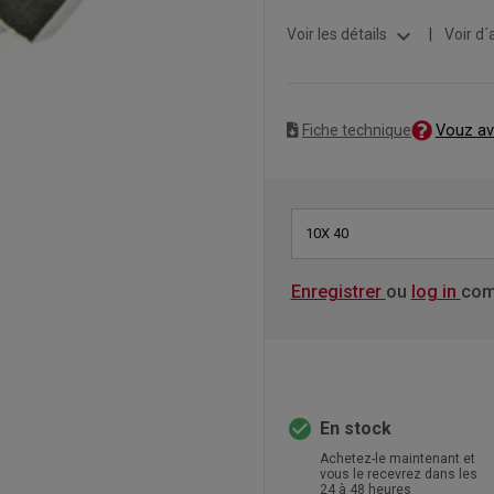
expand_more
Voir les détails
|
Voir d´
Vouz av
Fiche technique
10X 40
Enregistrer
ou
log in
com
check_circle
En stock
Achetez-le maintenant et
vous le recevrez dans les
24 à 48 heures