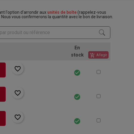
t l'option d'arrondir aux
unités de boîte
(rappelez-vous
. Nous vous confirmerons la quantité avec le bon de livraison.
En
stock
add_shopping_cart
Afegir
favorite_border
rt
check_circle
favorite_border
rt
check_circle
favorite_border
rt
check_circle