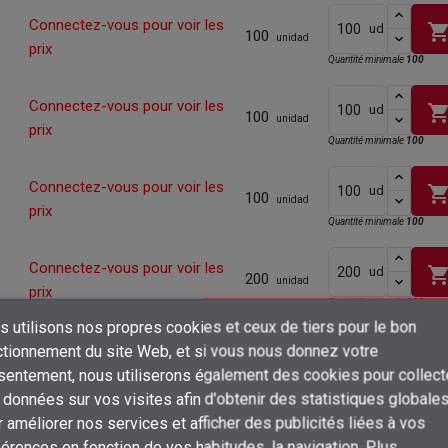
Connectez-vous pour voir les
shopping_ca
ud
100
unidad
prix
Quantité minimale
100
Connectez-vous pour voir les
shopping_ca
ud
100
unidad
prix
Quantité minimale
100
Connectez-vous pour voir les
shopping_ca
ud
100
unidad
prix
Quantité minimale
100
Connectez-vous pour voir les
shopping_ca
ud
200
unidad
prix
Quantité minimale
200
 utilisons nos propres cookies et ceux de tiers pour le bon
Connectez-vous pour voir les
×
500
ctionnement du site Web, et si vous nous donnez votre
shopping_ca
ud
unidad
Créer une liste d'envies
prix
sentement, nous utiliserons également des cookies pour collect
Connexion
données sur vos visites afin d'obtenir des statistiques globale
Connectez-vous pour voir les
500
shopping_ca
ud
×
unidad
 améliorer nos services et afficher des publicités liées à vos
Ajouter à ma liste d'envies
prix
Nom de la liste d'envies
Vous devez être connecté pour ajouter des produits à votre liste d'envies
érences en fonction de vos habitudes. la navigation. Plus