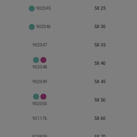
902045
5X 25
902046
5X 30
902047
5X 35
5X 40
902048
902049
5X 45
5X 50
902050
921176
5X 60
825939
5X 70