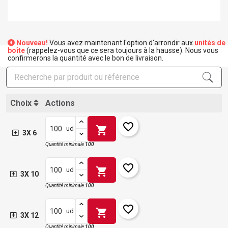
Nouveau!
Vous avez maintenant l'option d'arrondir aux
unités de
boîte
(rappelez-vous que ce sera toujours à la hausse). Nous vous
confirmerons la quantité avec le bon de livraison.
Choix
Actions
favorite_border
shopping_cart
ud
3X 6
Quantité minimale
100
favorite_border
shopping_cart
ud
3X 10
Quantité minimale
100
favorite_border
shopping_cart
ud
3X 12
Quantité minimale
100