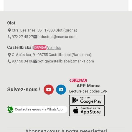
Olot
place
Ctra. Les Tries, 85 · 17800 Olot (Girona)
call
972 27 45 27
email
industrial@manxa.com
Castellbisbal
Voir plus
NOUVEAU
place
C. Acústica, 9 · 08755 Castellbisbal (Barcelona)
call
937 50 34 06
email
botigacastellbisbal@manxa.com
NOUVEAU!
APP Manxa
Suivez-nous !
Lecture des codes EAN
Contactez-nous
via WhatsApp
Abonnez-vous à notre newsletter!