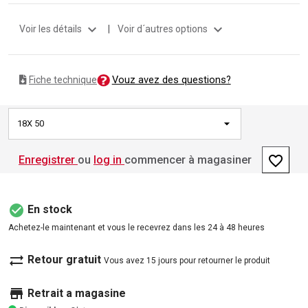
expand_more
expand_more
Voir les détails
|
Voir d´autres options
Vouz avez des questions?
Fiche technique
18X 50
favorite_border
Enregistrer
ou
log in
commencer à magasiner
check_circle
En stock
Achetez-le maintenant et vous le recevrez dans les 24 à 48 heures
sync_alt
Retour gratuit
Vous avez 15 jours pour retourner le produit
store
Retrait a magasine