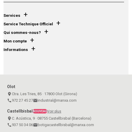
+
Services
+
Service Technique Officiel
+
Qui sommes-nous?
+
Mon compte
+
Informations
Olot
place
Ctra. Les Tries, 85 · 17800 Olot (Girona)
call
972 27 45 27
email
industrial@manxa.com
Castellbisbal
Voir plus
NOUVEAU
place
C. Acústica, 9 · 08755 Castellbisbal (Barcelona)
call
937 50 34 06
email
botigacastellbisbal@manxa.com