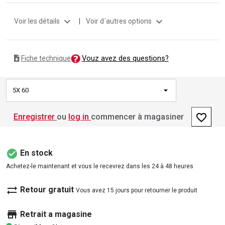
expand_more
expand_more
Voir les détails
|
Voir d´autres options
Vouz avez des questions?
Fiche technique
5X 60
favorite_border
Enregistrer
ou
log in
commencer à magasiner
check_circle
En stock
Achetez-le maintenant et vous le recevrez dans les 24 à 48 heures
sync_alt
Retour gratuit
Vous avez 15 jours pour retourner le produit
store
Retrait a magasine