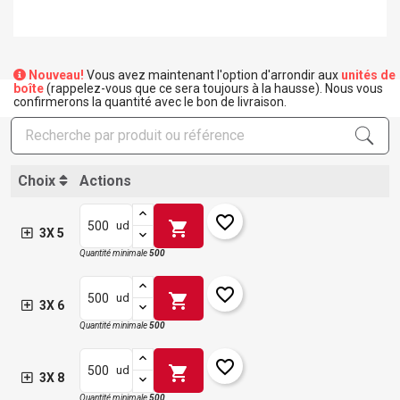
Nouveau!
Vous avez maintenant l'option d'arrondir aux
unités de
boîte
(rappelez-vous que ce sera toujours à la hausse). Nous vous
confirmerons la quantité avec le bon de livraison.
Choix
Actions
favorite_border
shopping_cart
ud
3X 5
Quantité minimale
500
favorite_border
shopping_cart
ud
3X 6
Quantité minimale
500
favorite_border
shopping_cart
ud
3X 8
Quantité minimale
500