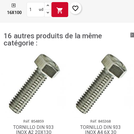
favorite_border
shopping_cart
ud
16X100
16 autres produits de la même
catégorie :
Réf.
854859
Réf.
845368
TORNILLO DIN 933
TORNILLO DIN 933
INOX A2 20X130
INOX A4 6X 30