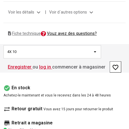
expand_more
expand_more
Voir les détails
|
Voir d´autres options
Vouz avez des questions?
Fiche technique
4X 10
favorite_border
Enregistrer
ou
log in
commencer à magasiner
check_circle
En stock
Achetez-le maintenant et vous le recevrez dans les 24 à 48 heures
sync_alt
Retour gratuit
Vous avez 15 jours pour retourner le produit
store
Retrait a magasine