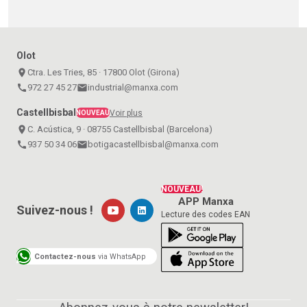
Olot
place
Ctra. Les Tries, 85 · 17800 Olot (Girona)
call
972 27 45 27
email
industrial@manxa.com
Castellbisbal
Voir plus
NOUVEAU
place
C. Acústica, 9 · 08755 Castellbisbal (Barcelona)
call
937 50 34 06
email
botigacastellbisbal@manxa.com
NOUVEAU!
APP Manxa
Suivez-nous !
Lecture des codes EAN
Contactez-nous
via WhatsApp