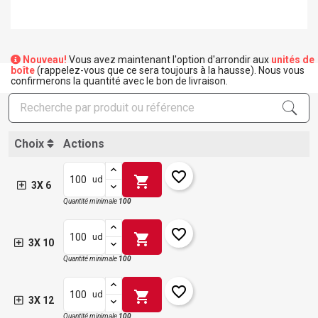
Nouveau!
Vous avez maintenant l'option d'arrondir aux
unités de
boîte
(rappelez-vous que ce sera toujours à la hausse). Nous vous
confirmerons la quantité avec le bon de livraison.
Choix
Actions
favorite_border
shopping_cart
ud
3X 6
Quantité minimale
100
favorite_border
shopping_cart
ud
3X 10
Quantité minimale
100
favorite_border
shopping_cart
ud
3X 12
Quantité minimale
100