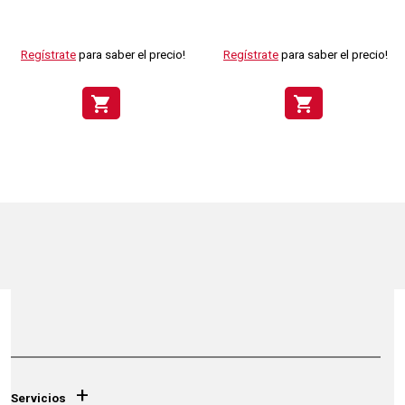
Regístrate
para saber el precio!
Regístrate
para saber el precio!
shopping_cart
shopping_cart
+
Servicios