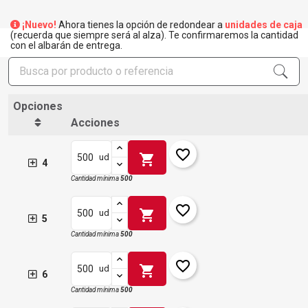
¡Nuevo!
Ahora tienes la opción de redondear a
unidades de caja
(recuerda que siempre será al alza). Te confirmaremos la cantidad
con el albarán de entrega.
Opciones
Acciones
favorite_border
shopping_cart
ud
4
Cantidad mínima
500
favorite_border
shopping_cart
ud
5
×
Cantidad mínima
500
Crear lista de deseos
×
Iniciar sesión
favorite_border
shopping_cart
ud
6
×
Añadir a la lista de deseos
Nombre de la lista de deseos
Debe iniciar sesión para guardar productos en su lista de
Cantidad mínima
500
deseos.