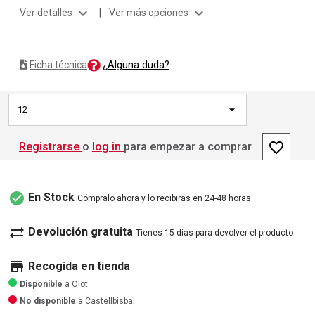
expand_more
expand_more
Ver detalles
|
Ver más opciones
¿Alguna duda?
Ficha técnica
12
favorite_border
Registrarse
o
log in
para empezar a comprar
check_circle
En Stock
Cómpralo ahora y lo recibirás en 24-48 horas
sync_alt
Devolución gratuita
Tienes 15 días para devolver el producto
store
Recogida en tienda
Disponible
a Olot
No disponible
a Castellbisbal