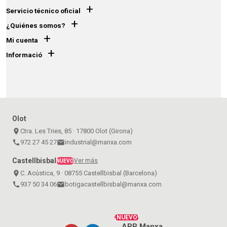
+
Servicio técnico oficial
+
¿Quiénes somos?
+
Mi cuenta
+
Informació
Olot
place
Ctra. Les Tries, 85 · 17800 Olot (Girona)
call
972 27 45 27
email
industrial@manxa.com
Castellbisbal
Ver más
NUEVO
place
C. Acústica, 9 · 08755 Castellbisbal (Barcelona)
call
937 50 34 06
email
botigacastellbisbal@manxa.com
¡NUEVO!
APP Manxa