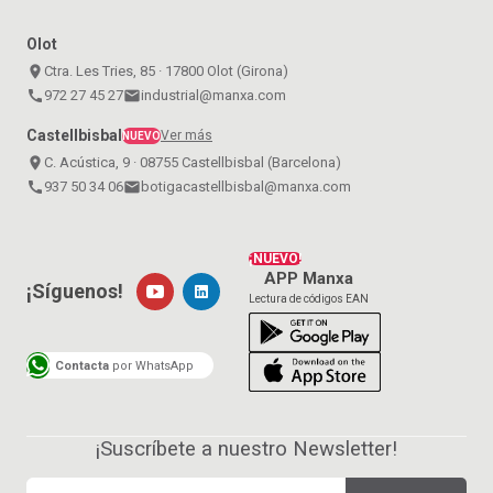
Olot
place
Ctra. Les Tries, 85 · 17800 Olot (Girona)
call
972 27 45 27
email
industrial@manxa.com
Castellbisbal
Ver más
NUEVO
place
C. Acústica, 9 · 08755 Castellbisbal (Barcelona)
call
937 50 34 06
email
botigacastellbisbal@manxa.com
¡NUEVO!
APP Manxa
¡Síguenos!
Lectura de códigos EAN
Contacta
por WhatsApp
¡Suscríbete a nuestro Newsletter!