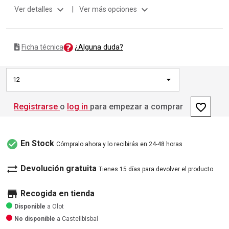
expand_more
expand_more
Ver detalles
|
Ver más opciones
¿Alguna duda?
Ficha técnica
12
favorite_border
Registrarse
o
log in
para empezar a comprar
check_circle
En Stock
Cómpralo ahora y lo recibirás en 24-48 horas
sync_alt
Devolución gratuita
Tienes 15 días para devolver el producto
store
Recogida en tienda
Disponible
a Olot
No disponible
a Castellbisbal