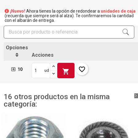
×
Crear lista de deseos
×
¡Nuevo!
Ahora tienes la opción de redondear a
unidades de caja
Iniciar sesión
(recuerda que siempre será al alza). Te confirmaremos la cantidad
con el albarán de entrega.
×
Añadir a la lista de deseos
Nombre de la lista de deseos
Debe iniciar sesión para guardar productos en su lista de
deseos.
add_circle_outline
Crear nueva lista
Opciones
Iniciar sesión
Cancelar
Acciones
Crear lista de deseos
Cancelar
favorite_border
10
shopping_cart
ud
16 otros productos en la misma
categoría: