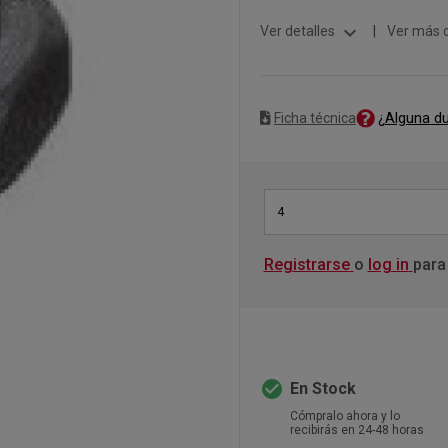
expand_more
Ver detalles
|
Ver más 
¿Alguna d
Ficha técnica
4
Registrarse
o
log in
para
check_circle
En Stock
Cómpralo ahora y lo
recibirás en 24-48 horas