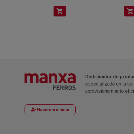
shopping_cart
shopping_cart
Distribuidor de produ
especializado en la tra
aprovisionamiento efic
Hacerme cliente