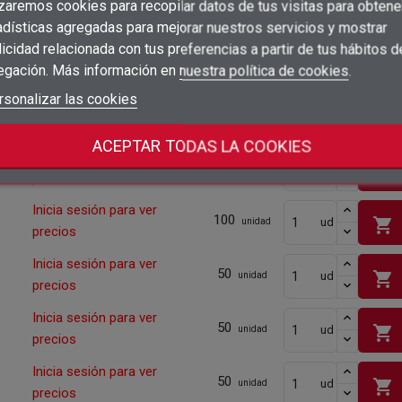
×
Iniciar sesión
200
izaremos cookies para recopilar datos de tus visitas para obtene
shopping_cart
ud
unidad
precios
adísticas agregadas para mejorar nuestros servicios y mostrar
×
Añadir a la lista de deseos
Nombre de la lista de deseos
Inicia sesión para ver
icidad relacionada con tus preferencias a partir de tus hábitos d
Debe iniciar sesión para guardar productos en su lista de deseos.
200
shopping_cart
ud
unidad
precios
egación. Más información en
nuestra política de cookies
.
add_circle_outline
Crear nueva lista
Iniciar sesión
rsonalizar las cookies
Cancelar
Inicia sesión para ver
200
shopping_cart
ud
unidad
Crear lista de deseos
Cancelar
precios
ACEPTAR TODAS LA COOKIES
Inicia sesión para ver
100
shopping_cart
ud
unidad
precios
Inicia sesión para ver
100
shopping_cart
ud
unidad
precios
Inicia sesión para ver
50
shopping_cart
ud
unidad
precios
Inicia sesión para ver
50
shopping_cart
ud
unidad
precios
Inicia sesión para ver
50
shopping_cart
ud
unidad
precios