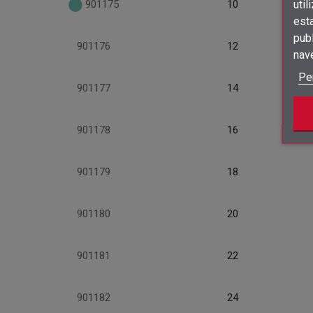
901175
10
util
est
publ
901176
12
nav
Pe
901177
14
901178
16
901179
18
901180
20
901181
22
901182
24