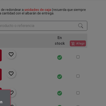
n de redondear a
unidades de caja
(recuerda que siempre
a cantidad con el albarán de entrega.
En
stock
add_shopping_cart
Afegir
favorite_border
check_circle
favorite_border
check_circle
favorite_border
check_circle
én