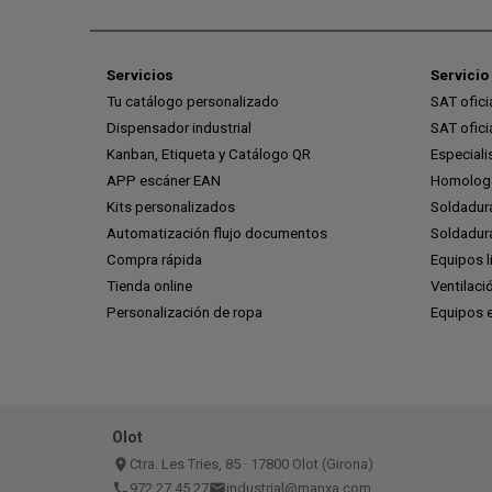
Servicios
Servicio 
Tu catálogo personalizado
SAT ofic
Dispensador industrial
SAT ofic
Kanban, Etiqueta y Catálogo QR
Especiali
APP escáner EAN
Homologa
Kits personalizados
Soldadur
Automatización flujo documentos
Soldadura
Compra rápida
Equipos l
Tienda online
Ventilaci
Personalización de ropa
Equipos 
Olot
place
Ctra. Les Tries, 85 · 17800 Olot (Girona)
call
972 27 45 27
email
industrial@manxa.com