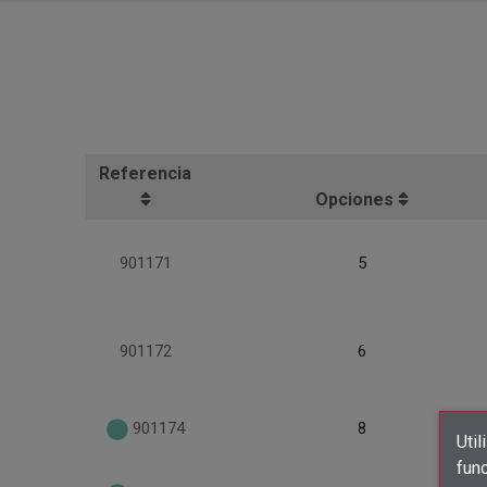
Referencia
Opciones
901171
5
901172
6
901174
8
Util
func