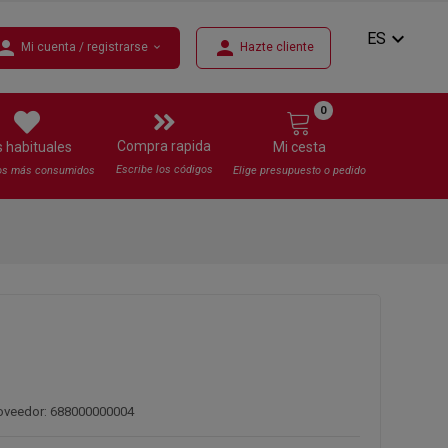
expand_more
ES
erson
person
Mi cuenta / registrarse
Hazte cliente
expand_more
0
Compra rapida
s habituales
Mi cesta
Escribe los códigos
os más consumidos
Elige presupuesto o pedido
roveedor: 688000000004