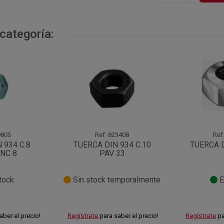
categoría:
805
Ref.
823408
Ref
 934 C.8
TUERCA DIN 934 C.10
TUERCA D
INC 8
PAV 33
tock
Sin stock temporalmente
E
aber el precio!
Regístrate
para saber el precio!
Regístrate
pa