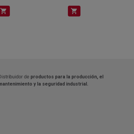
shopping_cart
shopping_cart
Distribuidor de
productos para la producción, el
mantenimiento y la seguridad industrial.