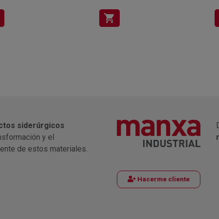
shopping_cart
ctos siderúrgicos
nsformación y el
iente de estos materiales.
Hacerme cliente