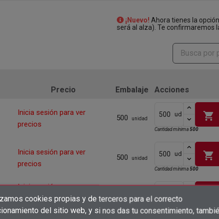
¡Nuevo!
Ahora tienes la opció
será al alza). Te confirmaremos l
Precio
Embalaje
Acciones
Inicia sesión para ver
shopping_cart
ud
500
unidad
precios
Cantidad mínima
500
Inicia sesión para ver
shopping_cart
ud
500
unidad
precios
Cantidad mínima
500
Inicia sesión para ver
500
shopping_cart
ud
unidad
precios
izamos cookies propias y de terceros para el correcto
×
Crear lista de deseos
ionamiento del sitio web, y si nos das tu consentimiento, tambi
Inicia sesión para ver