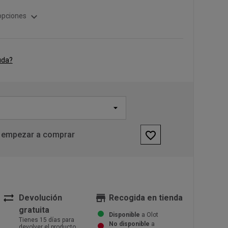
expand_more
opciones
uda?
favorite_border
 empezar a comprar
sync_alt
store
Devolución
Recogida en tienda
gratuita
Disponible
a Olot
Tienes 15 días para
No disponible
a
devolver el producto