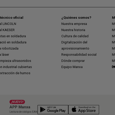
técnico oficial
¿Quiénes somos?
M
ial LINCOLN
Nuestra empresa
M
ial KAESER
Nuestra historia
M
stas en soldadura
Cultura de calidad
M
ció en soldadura
Digitalización del
M
a robotizada
aprovisionamiento
Mi
 láser
Responsabilidad social
Mi
impieza ultrasonidos
Dónde comprar
M
ón industrial cubiertas
Equipo Manxa
extracción de humos
¡NUEVO!
APP Manxa
Lectura de códigos EAN