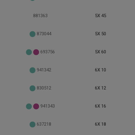
881363
5X 45
873044
5X 50
693756
5X 60
941342
6X 10
830512
6X 12
941343
6X 16
637218
6X 18