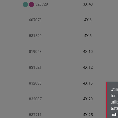
326729
3X 40
607078
4X 6
831520
4X 8
819048
4X 10
831521
4X 12
832086
4X 16
Util
func
832087
4X 20
util
est
publ
837711
4X 25