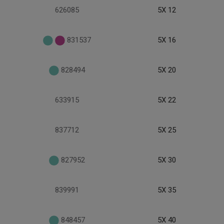
626085
5X 12
831537
5X 16
828494
5X 20
633915
5X 22
837712
5X 25
827952
5X 30
839991
5X 35
848457
5X 40