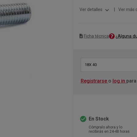
expand_more
Ver detalles
|
Ver más 
¿Alguna d
Ficha técnica
18X 40
Registrarse
o
log in
para
check_circle
En Stock
Cómpralo ahora y lo
recibirás en 24-48 horas