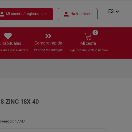
expand_more
ES
erson
person
Mi cuenta / registrarse
Hazte cliente
expand_more
0
Compra rapida
s habituales
Mi cesta
Escribe los códigos
os más consumidos
Elige presupuesto o pedido
.8 ZINC 18X 40
oveedor: 17747