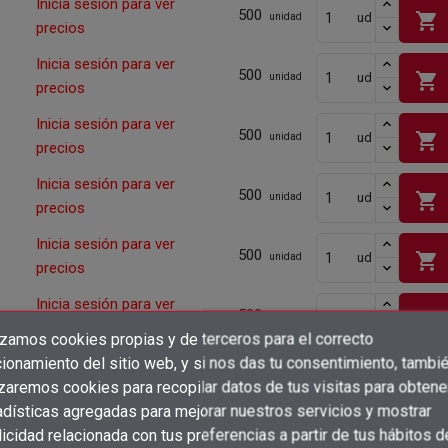
Inicia sesión para ver
500
shopping_cart
ud
unidad
precios
Inicia sesión para ver
500
shopping_cart
ud
unidad
precios
Inicia sesión para ver
500
shopping_cart
ud
unidad
precios
Inicia sesión para ver
500
shopping_cart
ud
unidad
precios
Inicia sesión para ver
500
shopping_cart
ud
unidad
precios
Inicia sesión para ver
500
shopping_cart
ud
unidad
precios
izamos cookies propias y de terceros para el correcto
×
Crear lista de deseos
ionamiento del sitio web, y si nos das tu consentimiento, tambi
Inicia sesión para ver
×
500
shopping_cart
ud
unidad
Iniciar sesión
izaremos cookies para recopilar datos de tus visitas para obtene
precios
adísticas agregadas para mejorar nuestros servicios y mostrar
×
Añadir a la lista de deseos
Inicia sesión para ver
Nombre de la lista de deseos
icidad relacionada con tus preferencias a partir de tus hábitos d
500
Debe iniciar sesión para guardar productos en su lista de deseos.
shopping_cart
ud
unidad