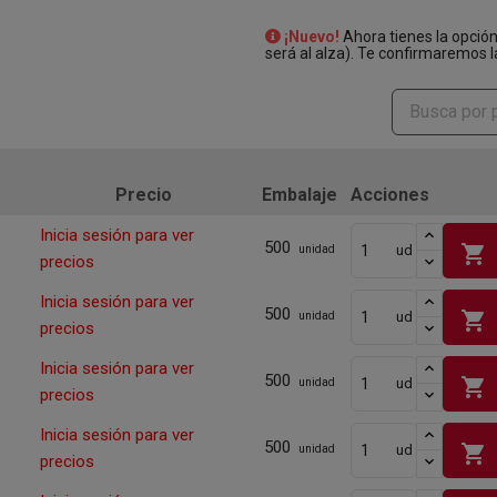
¡Nuevo!
Ahora tienes la opció
será al alza). Te confirmaremos l
Precio
Embalaje
Acciones
Inicia sesión para ver
500
shopping_cart
ud
unidad
precios
Inicia sesión para ver
500
shopping_cart
ud
unidad
precios
Inicia sesión para ver
500
shopping_cart
ud
unidad
precios
Inicia sesión para ver
500
shopping_cart
ud
unidad
precios