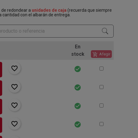
n de redondear a
unidades de caja
(recuerda que siempre
a cantidad con el albarán de entrega.
En
stock
add_shopping_cart
Afegir
favorite_border
check_circle
favorite_border
check_circle
favorite_border
check_circle
favorite_border
check_circle