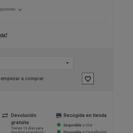
expand_more
opciones
uda?
favorite_border
 empezar a comprar
sync_alt
store
Devolución
Recogida en tienda
gratuita
Disponible
a Olot
Tienes 15 días para
devolver el producto
Disponible
a Castellbisbal