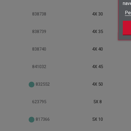
nav
Pe
838738
4X 30
838739
4X 35
838740
4X 40
841032
4X 45
832552
4X 50
623795
5X 8
817366
5X 10