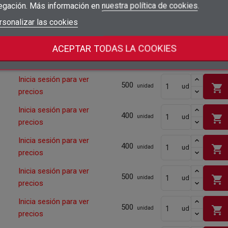
precios
egación. Más información en
nuestra política de cookies
.
add_circle_outline
Crear nueva lista
Inicia sesión para ver
Iniciar sesión
rsonalizar las cookies
Cancelar
500
shopping_cart
ud
unidad
precios
Crear lista de deseos
Cancelar
ACEPTAR TODAS LA COOKIES
Inicia sesión para ver
500
shopping_cart
ud
unidad
precios
Inicia sesión para ver
500
shopping_cart
ud
unidad
precios
Inicia sesión para ver
400
shopping_cart
ud
unidad
precios
Inicia sesión para ver
400
shopping_cart
ud
unidad
precios
Inicia sesión para ver
500
shopping_cart
ud
unidad
precios
Inicia sesión para ver
500
shopping_cart
ud
unidad
precios