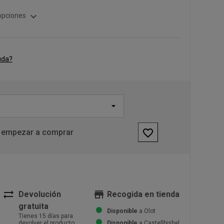
expand_more
opciones
uda?
favorite_border
 empezar a comprar
sync_alt
store
Devolución
Recogida en tienda
gratuita
Disponible
a Olot
Tienes 15 días para
devolver el producto
Disponible
a Castellbisbal