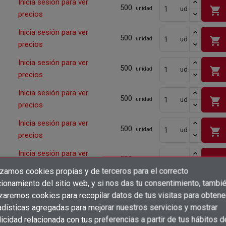
Inicia sesión para ver
500
shopping_cart
ud
unidad
precios
Inicia sesión para ver
500
shopping_cart
ud
unidad
precios
Inicia sesión para ver
500
shopping_cart
ud
unidad
precios
Inicia sesión para ver
500
shopping_cart
ud
unidad
precios
Inicia sesión para ver
500
shopping_cart
ud
unidad
precios
Inicia sesión para ver
500
shopping_cart
ud
unidad
precios
izamos cookies propias y de terceros para el correcto
×
Crear lista de deseos
ionamiento del sitio web, y si nos das tu consentimiento, tambi
Inicia sesión para ver
×
500
shopping_cart
ud
unidad
Iniciar sesión
izaremos cookies para recopilar datos de tus visitas para obtene
precios
adísticas agregadas para mejorar nuestros servicios y mostrar
×
Añadir a la lista de deseos
Inicia sesión para ver
Nombre de la lista de deseos
icidad relacionada con tus preferencias a partir de tus hábitos d
500
Debe iniciar sesión para guardar productos en su lista de deseos.
shopping_cart
ud
unidad