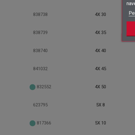
nav
Pe
838738
4X 30
838739
4X 35
838740
4X 40
841032
4X 45
832552
4X 50
623795
5X 8
817366
5X 10