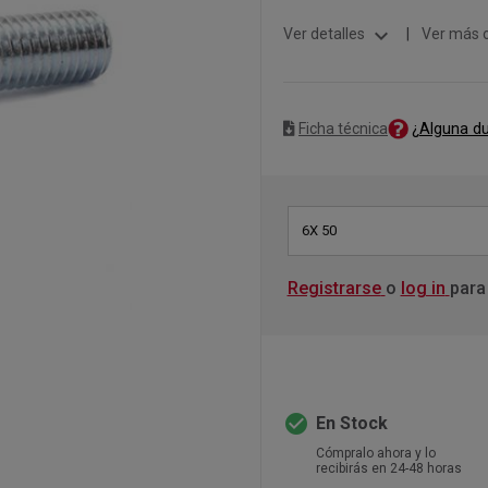
expand_more
Ver detalles
|
Ver más 
¿Alguna d
Ficha técnica
6X 50
Registrarse
o
log in
para
check_circle
En Stock
Cómpralo ahora y lo
recibirás en 24-48 horas