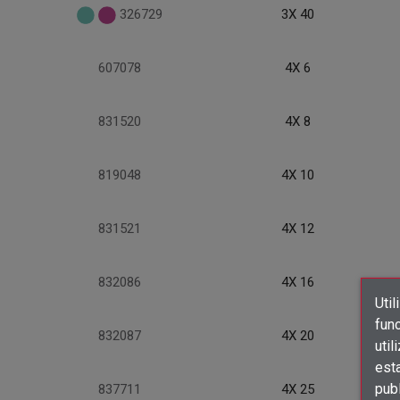
326729
3X 40
607078
4X 6
831520
4X 8
819048
4X 10
831521
4X 12
832086
4X 16
Util
func
832087
4X 20
util
est
publ
837711
4X 25