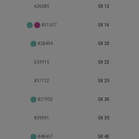
626085
5X 12
831537
5X 16
828494
5X 20
633915
5X 22
837712
5X 25
827952
5X 30
839991
5X 35
848457
5X 40