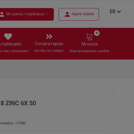
expand_more
ES
erson
person
Mi cuenta / registrarse
Hazte cliente
expand_more
0
Compra rapida
s habituales
Mi cesta
Escribe los códigos
os más consumidos
Elige presupuesto o pedido
.8 ZINC 6X 50
oveedor: 17596