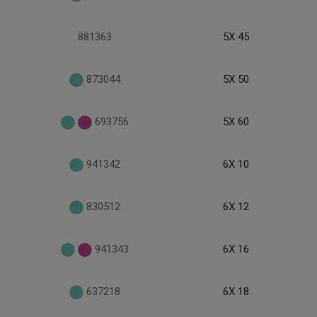
881363
5X 45
873044
5X 50
693756
5X 60
941342
6X 10
830512
6X 12
941343
6X 16
637218
6X 18