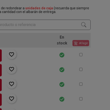
n de redondear a
unidades de caja
(recuerda que siempre
a cantidad con el albarán de entrega.
En
stock
add_shopping_cart
Afegir
favorite_border
check_circle
favorite_border
check_circle
favorite_border
check_circle
favorite_border
check_circle