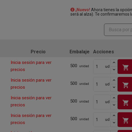
¡Nuevo!
Ahora tienes la opció
será al alza). Te confirmaremos l
Precio
Embalaje
Acciones
Inicia sesión para ver
500
shopping_cart
ud
unidad
precios
Inicia sesión para ver
500
shopping_cart
ud
unidad
precios
Inicia sesión para ver
500
shopping_cart
ud
unidad
precios
Inicia sesión para ver
500
shopping_cart
ud
unidad
precios