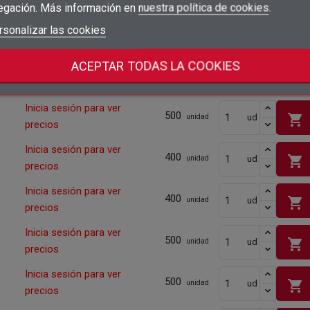
precios
egación. Más información en
nuestra política de cookies
.
add_circle_outline
Crear nueva lista
Inicia sesión para ver
Iniciar sesión
rsonalizar las cookies
Cancelar
500
shopping_cart
ud
unidad
precios
Crear lista de deseos
Cancelar
ACEPTAR TODAS LA COOKIES
Inicia sesión para ver
500
shopping_cart
ud
unidad
precios
Inicia sesión para ver
500
shopping_cart
ud
unidad
precios
Inicia sesión para ver
400
shopping_cart
ud
unidad
precios
Inicia sesión para ver
400
shopping_cart
ud
unidad
precios
Inicia sesión para ver
500
shopping_cart
ud
unidad
precios
Inicia sesión para ver
500
shopping_cart
ud
unidad
precios