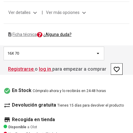
expand_more
expand_more
Ver detalles
|
Ver más opciones
¿Alguna duda?
Ficha técnica
16X 70
favorite_border
Registrarse
o
log in
para empezar a comprar
check_circle
En Stock
Cómpralo ahora y lo recibirás en 24-48 horas
sync_alt
Devolución gratuita
Tienes 15 días para devolver el producto
store
Recogida en tienda
Disponible
a Olot