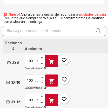
¡Nuevo!
Ahora tienes la opción de redondear a
unidades de caja
(recuerda que siempre será al alza). Te confirmaremos la cantidad
con el albarán de entrega.
Opciones
Acciones
favorite_border
shopping_cart
ud
3X 6
Cantidad mínima
100
favorite_border
shopping_cart
ud
3X 10
Cantidad mínima
100
favorite_border
shopping_cart
ud
3X 12
Cantidad mínima
100