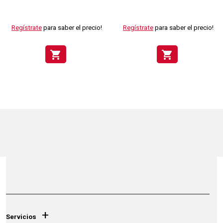
Regístrate
para saber el precio!
Regístrate
para saber el precio!
shopping_cart
shopping_cart
+
Servicios