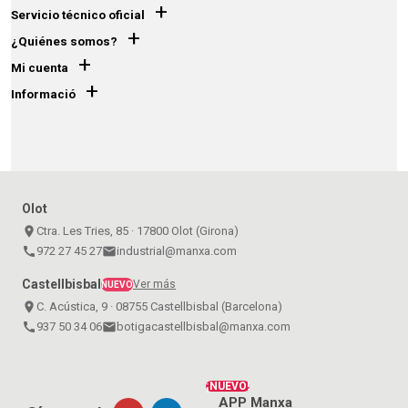
+
Servicio técnico oficial
+
¿Quiénes somos?
+
Mi cuenta
+
Informació
Olot
place
Ctra. Les Tries, 85 · 17800 Olot (Girona)
call
972 27 45 27
email
industrial@manxa.com
Castellbisbal
Ver más
NUEVO
place
C. Acústica, 9 · 08755 Castellbisbal (Barcelona)
call
937 50 34 06
email
botigacastellbisbal@manxa.com
¡NUEVO!
APP Manxa