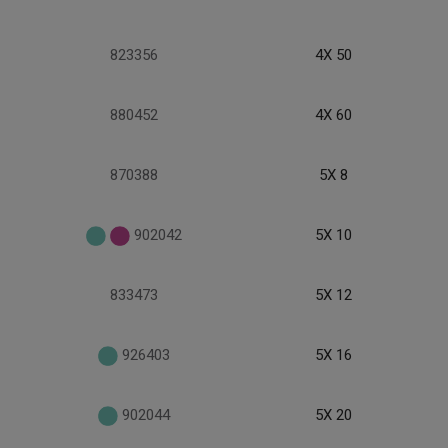
823356
4X 50
880452
4X 60
870388
5X 8
902042
5X 10
833473
5X 12
926403
5X 16
902044
5X 20