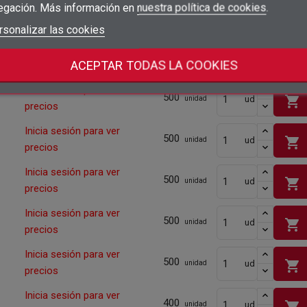
egación. Más información en
nuestra política de cookies
.
Inicia sesión para ver
500
shopping_cart
ud
add_circle_outline
unidad
Crear nueva lista
precios
Iniciar sesión
rsonalizar las cookies
Cancelar
Crear lista de deseos
Cancelar
Inicia sesión para ver
500
shopping_cart
ud
unidad
ACEPTAR TODAS LA COOKIES
precios
Inicia sesión para ver
500
shopping_cart
ud
unidad
precios
Inicia sesión para ver
500
shopping_cart
ud
unidad
precios
Inicia sesión para ver
500
shopping_cart
ud
unidad
precios
Inicia sesión para ver
500
shopping_cart
ud
unidad
precios
Inicia sesión para ver
500
shopping_cart
ud
unidad
precios
Inicia sesión para ver
400
shopping_cart
ud
unidad