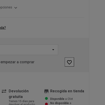
expand_more
opciones
uda?
favorite_border
 empezar a comprar
sync_alt
store
Devolución
Recogida en tienda
gratuita
Disponible
a Olot
Tienes 15 días para
No disponible
a
devolver el producto