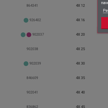
nav
864341
4X 12
Pe
926402
4X 16
902037
4X 20
902038
4X 25
902039
4X 30
846609
4X 35
902041
4X 40
836862
4X 45