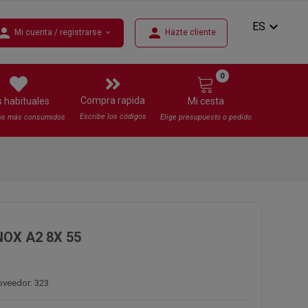
expand_more
ES
erson
person
Mi cuenta / registrarse
Hazte cliente
expand_more
0
Compra rapida
s habituales
Mi cesta
Escribe los códigos
os más consumidos
Elige presupuesto o pedido
NOX A2 8X 55
oveedor: 323