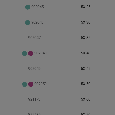
902045
5X 25
902046
5X 30
902047
5X 35
902048
5X 40
902049
5X 45
902050
5X 50
921176
5X 60
825939
5X 70