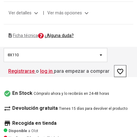
expand_more
expand_more
Ver detalles
|
Ver más opciones
¿Alguna duda?
Ficha técnica
8X110
favorite_border
Registrarse
o
log in
para empezar a comprar
check_circle
En Stock
Cómpralo ahora y lo recibirás en 24-48 horas
sync_alt
Devolución gratuita
Tienes 15 días para devolver el producto
store
Recogida en tienda
Disponible
a Olot