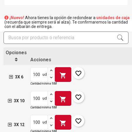
¡Nuevo!
Ahora tienes la opción de redondear a
unidades de caja
(recuerda que siempre será al alza). Te confirmaremos la cantidad
con el albarán de entrega.
Opciones
Acciones
favorite_border
shopping_cart
ud
3X 6
Cantidad mínima
100
favorite_border
shopping_cart
ud
3X 10
Cantidad mínima
100
favorite_border
shopping_cart
ud
3X 12
Cantidad mínima
100