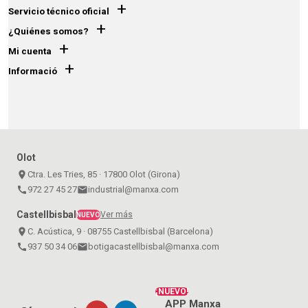
+
Servicio técnico oficial
+
¿Quiénes somos?
+
Mi cuenta
+
Informació
Olot
place
Ctra. Les Tries, 85 · 17800 Olot (Girona)
call
972 27 45 27
email
industrial@manxa.com
Castellbisbal
Ver más
NUEVO
place
C. Acústica, 9 · 08755 Castellbisbal (Barcelona)
call
937 50 34 06
email
botigacastellbisbal@manxa.com
¡NUEVO!
APP Manxa