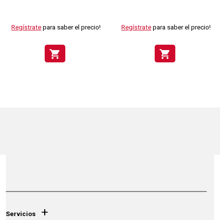
Regístrate
para saber el precio!
Regístrate
para saber el precio!
shopping_cart
shopping_cart
+
Servicios