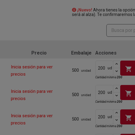
¡Nuevo!
Ahora tienes la opció
será al alza). Te confirmaremos l
Precio
Embalaje
Acciones
Inicia sesión para ver
shopping_cart
ud
500
unidad
precios
Cantidad mínima
200
Inicia sesión para ver
shopping_cart
ud
500
unidad
precios
Cantidad mínima
200
Inicia sesión para ver
shopping_cart
ud
500
unidad
precios
Cantidad mínima
200