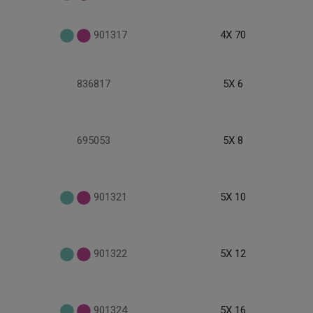
901317
4X 70
836817
5X 6
695053
5X 8
901321
5X 10
901322
5X 12
901324
5X 16