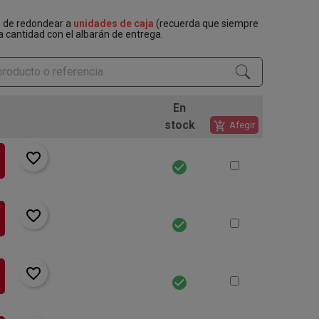
n de redondear a
unidades de caja
(recuerda que siempre
a cantidad con el albarán de entrega.
En
stock
add_shopping_cart
Afegir
favorite_border
check_circle
favorite_border
check_circle
favorite_border
check_circle