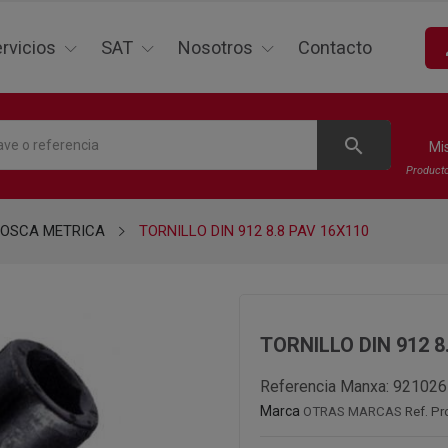
p
rvicios
SAT
Nosotros
Contacto
search
Mi
Product
ROSCA METRICA
TORNILLO DIN 912 8.8 PAV 16X110
TORNILLO DIN 912 8
Referencia Manxa:
921026
Marca
OTRAS MARCAS
Ref. P