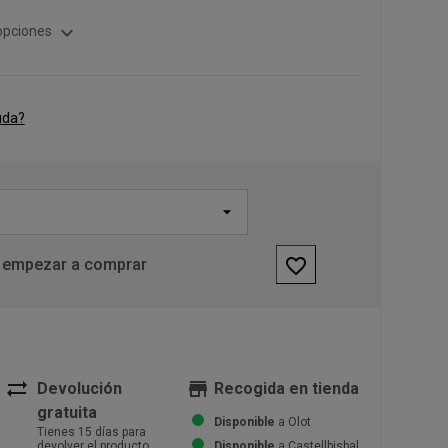
expand_more
opciones
uda?
favorite_border
 empezar a comprar
sync_alt
store
Devolución
Recogida en tienda
gratuita
Disponible
a Olot
Tienes 15 días para
devolver el producto
Disponible
a Castellbisbal