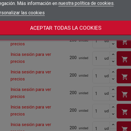
egación. Más información en
nuestra política de cookies
.
Cantidad mínima
200
add_circle_outline
Crear nueva lista
Iniciar sesión
rsonalizar las cookies
Cancelar
Inicia sesión para ver
shopping_cart
ud
200
Crear lista de deseos
Cancelar
unidad
precios
Cantidad mínima
200
ACEPTAR TODAS LA COOKIES
Inicia sesión para ver
200
shopping_cart
ud
unidad
precios
Inicia sesión para ver
200
shopping_cart
ud
unidad
precios
Inicia sesión para ver
200
shopping_cart
ud
unidad
precios
Inicia sesión para ver
200
shopping_cart
ud
unidad
precios
Inicia sesión para ver
200
shopping_cart
ud
unidad
precios
Inicia sesión para ver
200
shopping_cart
ud
unidad