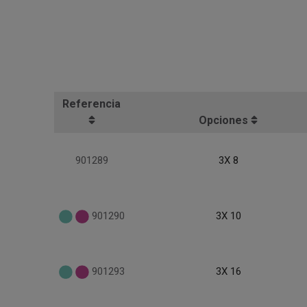
Referencia
Opciones
901289
3X 8
901290
3X 10
901293
3X 16