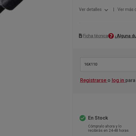
expand_more
Ver detalles
|
Ver más 
¿Alguna d
Ficha técnica
16X110
Registrarse
o
log in
para
check_circle
En Stock
Cómpralo ahora y lo
recibirás en 24-48 horas