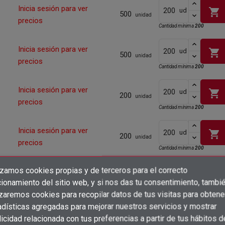
Inicia sesión para ver
shopping_cart
ud
500
unidad
precios
Cantidad mínima
200
Inicia sesión para ver
shopping_cart
ud
500
unidad
precios
Cantidad mínima
200
Inicia sesión para ver
shopping_cart
ud
200
unidad
precios
Cantidad mínima
200
Inicia sesión para ver
shopping_cart
ud
200
unidad
precios
Cantidad mínima
200
izamos cookies propias y de terceros para el correcto
Inicia sesión para ver
shopping_cart
ud
×
200
Crear lista de deseos
unidad
ionamiento del sitio web, y si nos das tu consentimiento, tambi
precios
×
Cantidad mínima
200
Iniciar sesión
izaremos cookies para recopilar datos de tus visitas para obtene
adísticas agregadas para mejorar nuestros servicios y mostrar
×
Inicia sesión para ver
Añadir a la lista de deseos
Nombre de la lista de deseos
shopping_cart
ud
200
icidad relacionada con tus preferencias a partir de tus hábitos d
Debe iniciar sesión para guardar productos en su lista de deseos.
unidad
precios