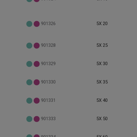
901326
5X 20
901328
5X 25
901329
5X 30
901330
5X 35
901331
5X 40
901333
5X 50