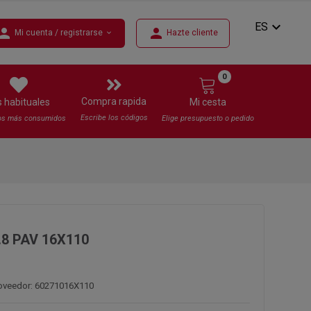
expand_more
ES
erson
person
Mi cuenta / registrarse
Hazte cliente
expand_more
0
Compra rapida
s habituales
Mi cesta
Escribe los códigos
os más consumidos
Elige presupuesto o pedido
.8 PAV 16X110
roveedor: 60271016X110