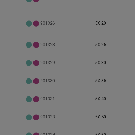
901326
5X 20
901328
5X 25
901329
5X 30
901330
5X 35
901331
5X 40
901333
5X 50