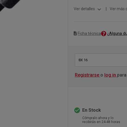
expand_more
Ver detalles
|
Ver más 
¿Alguna d
Ficha técnica
8X 16
Registrarse
o
log in
para
check_circle
En Stock
Cómpralo ahora y lo
recibirás en 24-48 horas