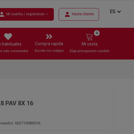
expand_more
ES
erson
person
Mi cuenta / registrarse
Hazte cliente
expand_more
0
Compra rapida
s habituales
Mi cesta
Escribe los códigos
os más consumidos
Elige presupuesto o pedido
.8 PAV 8X 16
roveedor: 60271008X016