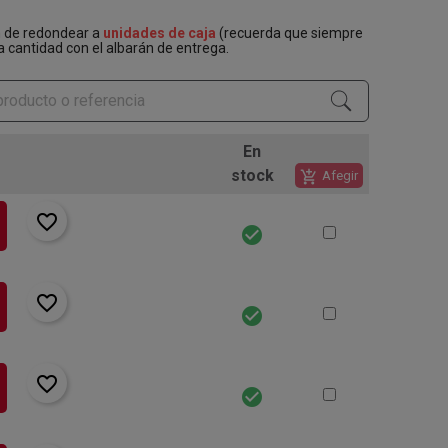
n de redondear a
unidades de caja
(recuerda que siempre
a cantidad con el albarán de entrega.
En
stock
add_shopping_cart
Afegir
favorite_border
check_circle
favorite_border
check_circle
favorite_border
check_circle