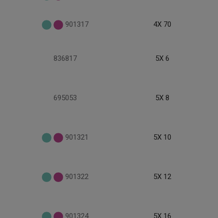
901317
4X 70
836817
5X 6
695053
5X 8
901321
5X 10
901322
5X 12
901324
5X 16