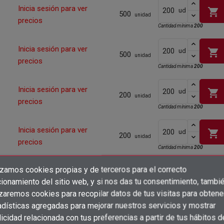
Inicia sesión para ver
shopping_cart
ud
500
unidad
precios
Cantidad mínima
200
Inicia sesión para ver
shopping_cart
ud
500
unidad
precios
Cantidad mínima
200
Inicia sesión para ver
shopping_cart
ud
200
unidad
precios
Cantidad mínima
200
Inicia sesión para ver
shopping_cart
ud
200
unidad
precios
Cantidad mínima
200
izamos cookies propias y de terceros para el correcto
Inicia sesión para ver
shopping_cart
ud
×
200
Crear lista de deseos
unidad
ionamiento del sitio web, y si nos das tu consentimiento, tambi
precios
×
Cantidad mínima
200
Iniciar sesión
izaremos cookies para recopilar datos de tus visitas para obtene
adísticas agregadas para mejorar nuestros servicios y mostrar
×
Inicia sesión para ver
Añadir a la lista de deseos
Nombre de la lista de deseos
shopping_cart
ud
200
icidad relacionada con tus preferencias a partir de tus hábitos d
Debe iniciar sesión para guardar productos en su lista de deseos.
unidad
precios