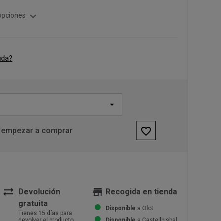
expand_more
opciones
uda?
favorite_border
 empezar a comprar
sync_alt
store
Devolución
Recogida en tienda
gratuita
Disponible
a Olot
Tienes 15 días para
devolver el producto
Disponible
a Castellbisbal