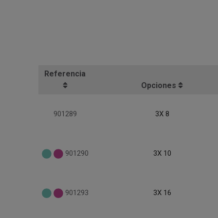
Referencia
Opciones
901289
3X 8
901290
3X 10
901293
3X 16