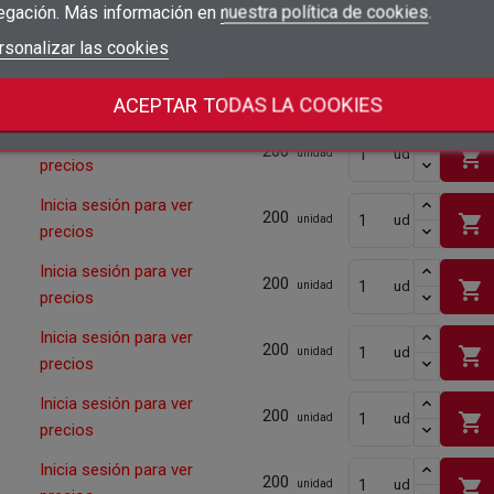
egación. Más información en
nuestra política de cookies
.
Cantidad mínima
200
add_circle_outline
Crear nueva lista
Iniciar sesión
rsonalizar las cookies
Cancelar
Inicia sesión para ver
shopping_cart
ud
200
Crear lista de deseos
Cancelar
unidad
precios
Cantidad mínima
200
ACEPTAR TODAS LA COOKIES
Inicia sesión para ver
200
shopping_cart
ud
unidad
precios
Inicia sesión para ver
200
shopping_cart
ud
unidad
precios
Inicia sesión para ver
200
shopping_cart
ud
unidad
precios
Inicia sesión para ver
200
shopping_cart
ud
unidad
precios
Inicia sesión para ver
200
shopping_cart
ud
unidad
precios
Inicia sesión para ver
200
shopping_cart
ud
unidad