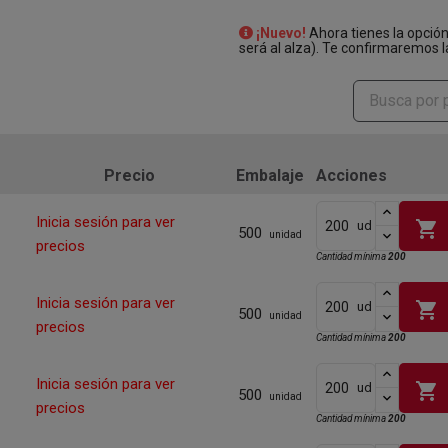
¡Nuevo!
Ahora tienes la opció
será al alza). Te confirmaremos l
Precio
Embalaje
Acciones
Inicia sesión para ver
shopping_cart
ud
500
unidad
precios
Cantidad mínima
200
Inicia sesión para ver
shopping_cart
ud
500
unidad
precios
Cantidad mínima
200
Inicia sesión para ver
shopping_cart
ud
500
unidad
precios
Cantidad mínima
200