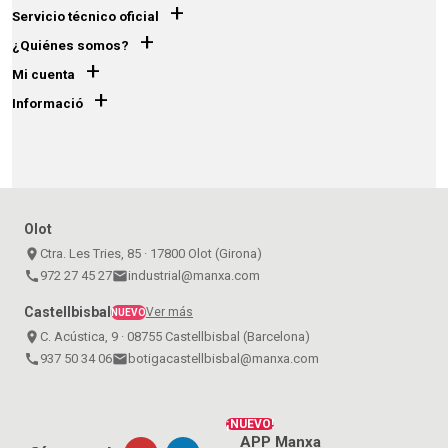
+
Servicio técnico oficial
+
¿Quiénes somos?
+
Mi cuenta
+
Informació
Olot
place
Ctra. Les Tries, 85 · 17800 Olot (Girona)
call
972 27 45 27
email
industrial@manxa.com
Castellbisbal
Ver más
NUEVO
place
C. Acústica, 9 · 08755 Castellbisbal (Barcelona)
call
937 50 34 06
email
botigacastellbisbal@manxa.com
¡NUEVO!
APP Manxa