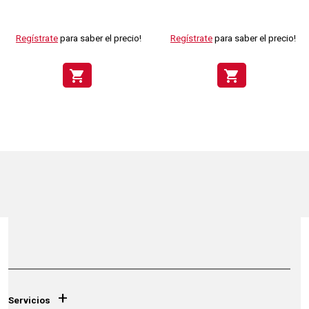
Regístrate
para saber el precio!
Regístrate
para saber el precio!
shopping_cart
shopping_cart
+
Servicios