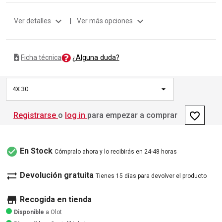
expand_more
expand_more
Ver detalles
|
Ver más opciones
¿Alguna duda?
Ficha técnica
4X 30
favorite_border
Registrarse
o
log in
para empezar a comprar
check_circle
En Stock
Cómpralo ahora y lo recibirás en 24-48 horas
sync_alt
Devolución gratuita
Tienes 15 días para devolver el producto
store
Recogida en tienda
Disponible
a Olot