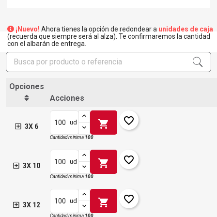
¡Nuevo!
Ahora tienes la opción de redondear a
unidades de caja
(recuerda que siempre será al alza). Te confirmaremos la cantidad
con el albarán de entrega.
Opciones
Acciones
favorite_border
shopping_cart
ud
3X 6
Cantidad mínima
100
favorite_border
shopping_cart
ud
3X 10
Cantidad mínima
100
favorite_border
shopping_cart
ud
3X 12
Cantidad mínima
100