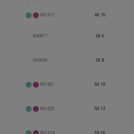
901317
4X 70
836817
5X 6
695053
5X 8
901321
5X 10
901322
5X 12
901324
5X 16