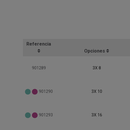
Referencia
Opciones
901289
3X 8
901290
3X 10
901293
3X 16