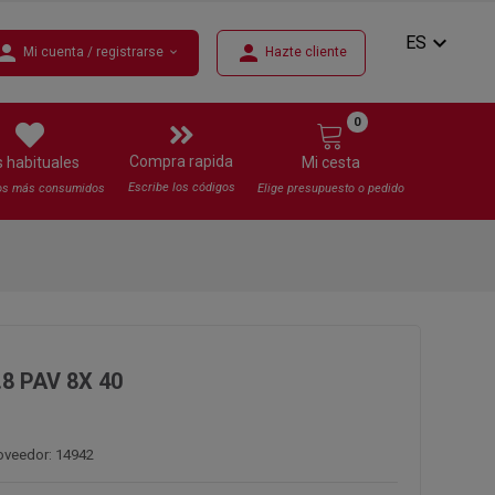
expand_more
ES
erson
person
Mi cuenta / registrarse
Hazte cliente
expand_more
0
Compra rapida
s habituales
Mi cesta
Escribe los códigos
os más consumidos
Elige presupuesto o pedido
.8 PAV 8X 40
oveedor: 14942