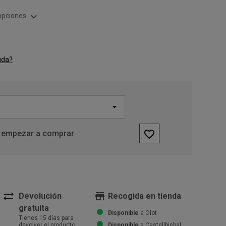
expand_more
opciones
uda?
favorite_border
 empezar a comprar
sync_alt
store
Devolución
Recogida en tienda
gratuita
Disponible
a Olot
Tienes 15 días para
devolver el producto
Disponible
a Castellbisbal