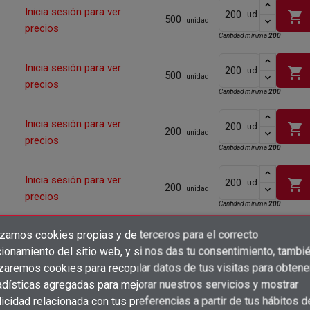
Inicia sesión para ver
shopping_cart
ud
500
unidad
precios
Cantidad mínima
200
Inicia sesión para ver
shopping_cart
ud
500
unidad
precios
Cantidad mínima
200
Inicia sesión para ver
shopping_cart
ud
200
unidad
precios
Cantidad mínima
200
Inicia sesión para ver
shopping_cart
ud
200
unidad
precios
Cantidad mínima
200
izamos cookies propias y de terceros para el correcto
Inicia sesión para ver
shopping_cart
ud
×
200
Crear lista de deseos
unidad
ionamiento del sitio web, y si nos das tu consentimiento, tambi
precios
×
Cantidad mínima
200
Iniciar sesión
izaremos cookies para recopilar datos de tus visitas para obtene
adísticas agregadas para mejorar nuestros servicios y mostrar
×
Inicia sesión para ver
Añadir a la lista de deseos
Nombre de la lista de deseos
shopping_cart
ud
200
icidad relacionada con tus preferencias a partir de tus hábitos d
Debe iniciar sesión para guardar productos en su lista de deseos.
unidad
precios