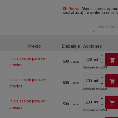
¡Nuevo!
Ahora tienes la opció
será al alza). Te confirmaremos l
Precio
Embalaje
Acciones
Inicia sesión para ver
shopping_cart
ud
500
unidad
precios
Cantidad mínima
200
Inicia sesión para ver
shopping_cart
ud
500
unidad
precios
Cantidad mínima
200
Inicia sesión para ver
shopping_cart
ud
500
unidad
precios
Cantidad mínima
200