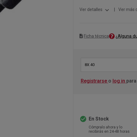
expand_more
Ver detalles
|
Ver más 
¿Alguna d
Ficha técnica
8X 40
Registrarse
o
log in
para
check_circle
En Stock
Cómpralo ahora y lo
recibirás en 24-48 horas