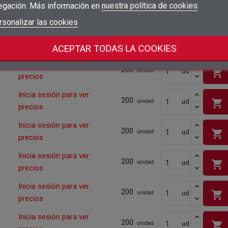
egación. Más información en
nuestra política de cookies
.
Cantidad mínima
200
add_circle_outline
Crear nueva lista
Iniciar sesión
rsonalizar las cookies
Cancelar
Inicia sesión para ver
shopping_cart
ud
200
Crear lista de deseos
Cancelar
unidad
precios
Cantidad mínima
200
ACEPTAR TODAS LA COOKIES
Inicia sesión para ver
200
shopping_cart
ud
unidad
precios
Inicia sesión para ver
200
shopping_cart
ud
unidad
precios
Inicia sesión para ver
200
shopping_cart
ud
unidad
precios
Inicia sesión para ver
200
shopping_cart
ud
unidad
precios
Inicia sesión para ver
200
shopping_cart
ud
unidad
precios
Inicia sesión para ver
200
shopping_cart
ud
unidad