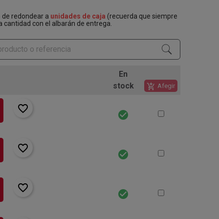
n de redondear a
unidades de caja
(recuerda que siempre
a cantidad con el albarán de entrega.
En
stock
add_shopping_cart
Afegir
favorite_border
check_circle
favorite_border
check_circle
favorite_border
check_circle