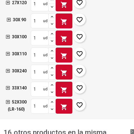
favorite_border
27X120
shopping_cart
ud
favorite_border
30X 90
shopping_cart
ud
favorite_border
30X100
shopping_cart
ud
favorite_border
30X110
shopping_cart
ud
favorite_border
30X240
shopping_cart
ud
favorite_border
33X140
shopping_cart
ud
52X300
favorite_border
shopping_cart
ud
(LR-160)
16 otros productos en la misma