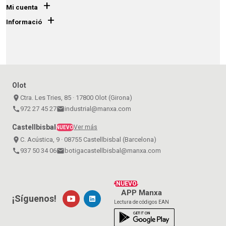
+
Mi cuenta
+
Informació
Olot
place
Ctra. Les Tries, 85 · 17800 Olot (Girona)
call
972 27 45 27
email
industrial@manxa.com
Castellbisbal
Ver más
NUEVO
place
C. Acústica, 9 · 08755 Castellbisbal (Barcelona)
call
937 50 34 06
email
botigacastellbisbal@manxa.com
¡NUEVO!
APP Manxa
¡Síguenos!
Lectura de códigos EAN