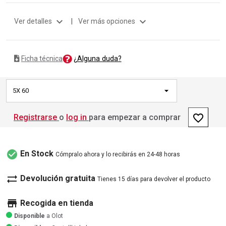
expand_more
expand_more
Ver detalles
|
Ver más opciones
¿Alguna duda?
Ficha técnica
5X 60
favorite_border
Registrarse
o
log in
para empezar a comprar
check_circle
En Stock
Cómpralo ahora y lo recibirás en 24-48 horas
sync_alt
Devolución gratuita
Tienes 15 días para devolver el producto
store
Recogida en tienda
Disponible
a Olot