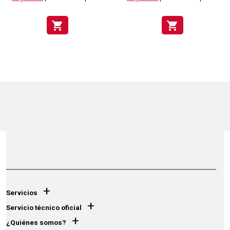
shopping_cart
shopping_cart
+
Servicios
+
Servicio técnico oficial
+
¿Quiénes somos?