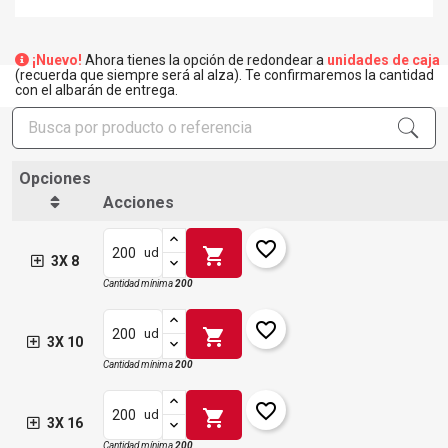
¡Nuevo!
Ahora tienes la opción de redondear a
unidades de caja
(recuerda que siempre será al alza). Te confirmaremos la cantidad
con el albarán de entrega.
Opciones
Acciones
favorite_border
shopping_cart
ud
3X 8
Cantidad mínima
200
favorite_border
shopping_cart
ud
3X 10
Cantidad mínima
200
favorite_border
shopping_cart
ud
3X 16
Cantidad mínima
200