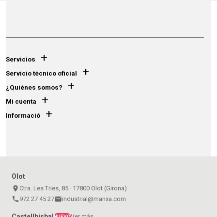
+
Servicios
+
Servicio técnico oficial
+
¿Quiénes somos?
+
Mi cuenta
+
Informació
Olot
place
Ctra. Les Tries, 85 · 17800 Olot (Girona)
call
972 27 45 27
email
industrial@manxa.com
Castellbisbal
Ver más
NUEVO