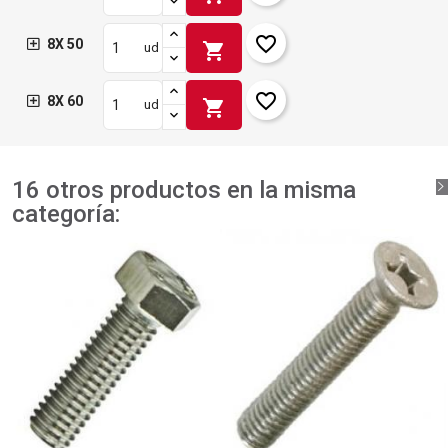
favorite_border
8X 50
shopping_cart
ud
favorite_border
8X 60
shopping_cart
ud
16 otros productos en la misma
categoría: