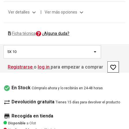
expand_more
expand_more
Ver detalles
|
Ver más opciones
¿Alguna duda?
Ficha técnica
5X 10
favorite_border
Registrarse
o
log in
para empezar a comprar
check_circle
En Stock
Cómpralo ahora y lo recibirás en 24-48 horas
sync_alt
Devolución gratuita
Tienes 15 días para devolver el producto
store
Recogida en tienda
Disponible
a Olot