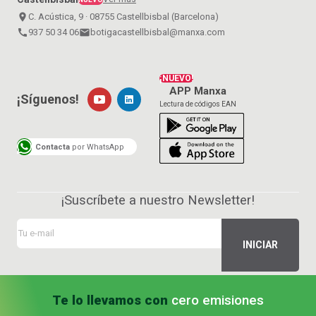
place
C. Acústica, 9 · 08755 Castellbisbal (Barcelona)
call
937 50 34 06
email
botigacastellbisbal@manxa.com
¡NUEVO!
APP Manxa
¡Síguenos!
Lectura de códigos EAN
Contacta
por WhatsApp
¡Suscríbete a nuestro Newsletter!
Te lo llevamos con
cero emisiones