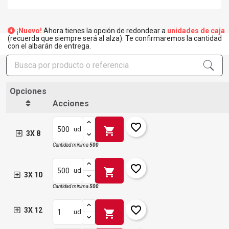
¡Nuevo!
Ahora tienes la opción de redondear a
unidades de caja
(recuerda que siempre será al alza). Te confirmaremos la cantidad
con el albarán de entrega.
Opciones
Acciones
favorite_border
shopping_cart
ud
3X 8
Cantidad mínima
500
favorite_border
shopping_cart
ud
3X 10
Cantidad mínima
500
favorite_border
3X 12
shopping_cart
ud