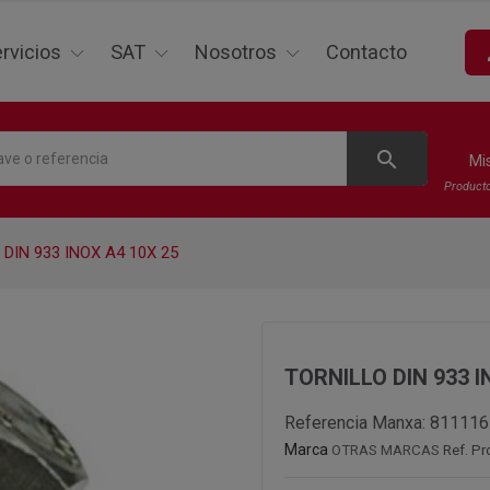
p
rvicios
SAT
Nosotros
Contacto
search
Mi
Product
DIN 933 INOX A4 10X 25
TORNILLO DIN 933 I
Referencia Manxa:
811116
Marca
OTRAS MARCAS
Ref. Pr