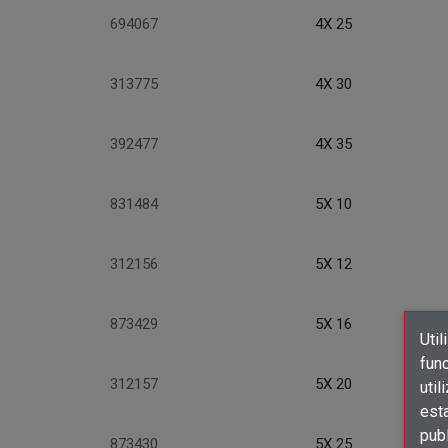
694067
4X 25
313775
4X 30
392477
4X 35
831484
5X 10
312156
5X 12
873429
5X 16
Util
func
312157
5X 20
util
est
publ
873430
5X 25