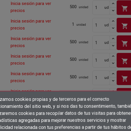
Inicia sesión para ver
500
shopping_cart
ud
unidad
precios
Inicia sesión para ver
1
shopping_cart
ud
unidad
precios
Inicia sesión para ver
500
shopping_cart
ud
unidad
precios
Inicia sesión para ver
500
shopping_cart
ud
unidad
precios
Inicia sesión para ver
500
shopping_cart
ud
unidad
precios
Inicia sesión para ver
500
shopping_cart
ud
unidad
precios
izamos cookies propias y de terceros para el correcto
×
Crear lista de deseos
ionamiento del sitio web, y si nos das tu consentimiento, tambi
×
Inicia sesión para ver
Iniciar sesión
500
shopping_cart
izaremos cookies para recopilar datos de tus visitas para obtene
ud
unidad
precios
adísticas agregadas para mejorar nuestros servicios y mostrar
×
Añadir a la lista de deseos
Nombre de la lista de deseos
Inicia sesión para ver
icidad relacionada con tus preferencias a partir de tus hábitos d
Debe iniciar sesión para guardar productos en su lista de deseos.
500
ud
unidad