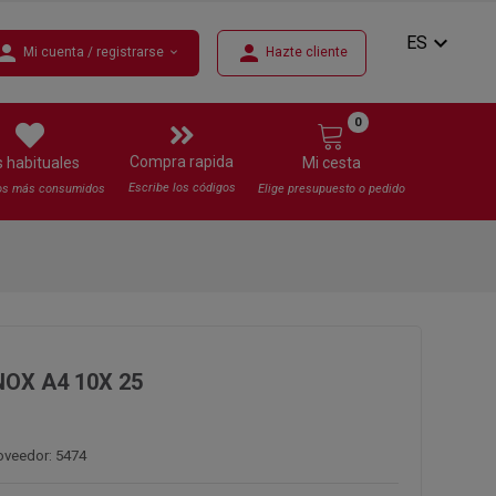
expand_more
ES
erson
person
Mi cuenta / registrarse
Hazte cliente
expand_more
0
Compra rapida
s habituales
Mi cesta
Escribe los códigos
os más consumidos
Elige presupuesto o pedido
NOX A4 10X 25
oveedor: 5474