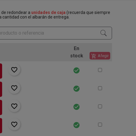
n de redondear a
unidades de caja
(recuerda que siempre
a cantidad con el albarán de entrega.
En
stock
add_shopping_cart
Afegir
favorite_border
check_circle
favorite_border
check_circle
favorite_border
check_circle
favorite_border
check_circle