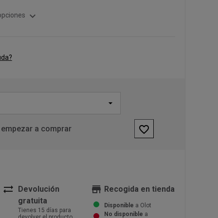
expand_more
opciones
uda?
favorite_border
 empezar a comprar
sync_alt
store
Devolución
Recogida en tienda
gratuita
Disponible
a Olot
Tienes 15 días para
No disponible
a
devolver el producto