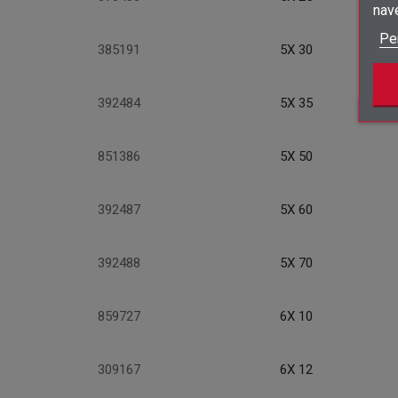
nav
Pe
385191
5X 30
392484
5X 35
851386
5X 50
392487
5X 60
392488
5X 70
859727
6X 10
309167
6X 12