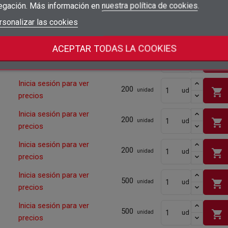
shopping_cart
precios
egación. Más información en
nuestra política de cookies
.
add_circle_outline
Crear nueva lista
Iniciar sesión
rsonalizar las cookies
Cancelar
Inicia sesión para ver
500
shopping_cart
ud
unidad
Crear lista de deseos
Cancelar
precios
ACEPTAR TODAS LA COOKIES
Inicia sesión para ver
200
shopping_cart
ud
unidad
precios
Inicia sesión para ver
200
shopping_cart
ud
unidad
precios
Inicia sesión para ver
200
shopping_cart
ud
unidad
precios
Inicia sesión para ver
200
shopping_cart
ud
unidad
precios
Inicia sesión para ver
500
shopping_cart
ud
unidad
precios
Inicia sesión para ver
500
shopping_cart
ud
unidad
precios