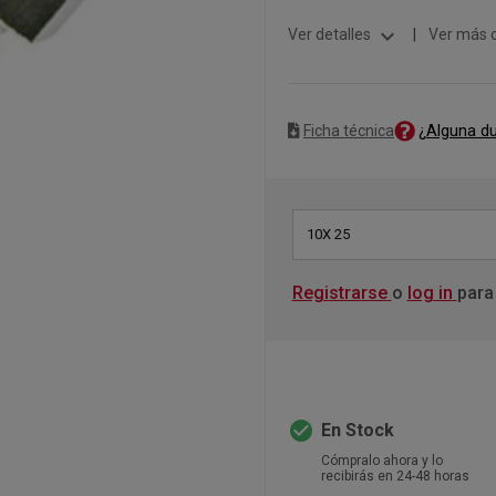
expand_more
Ver detalles
|
Ver más 
¿Alguna d
Ficha técnica
10X 25
Registrarse
o
log in
para
check_circle
En Stock
Cómpralo ahora y lo
recibirás en 24-48 horas