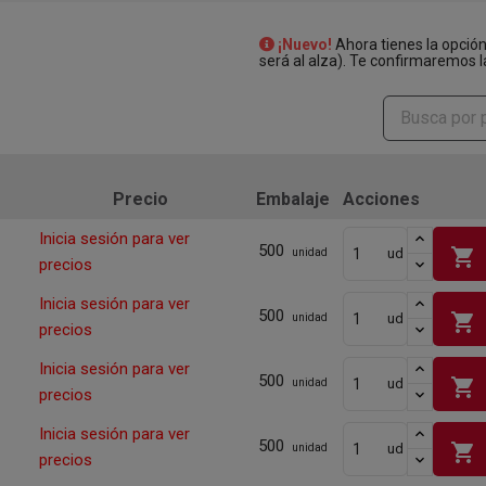
¡Nuevo!
Ahora tienes la opció
será al alza). Te confirmaremos l
Precio
Embalaje
Acciones
Inicia sesión para ver
500
shopping_cart
ud
unidad
precios
Inicia sesión para ver
500
shopping_cart
ud
unidad
precios
Inicia sesión para ver
500
shopping_cart
ud
unidad
precios
Inicia sesión para ver
500
shopping_cart
ud
unidad
precios