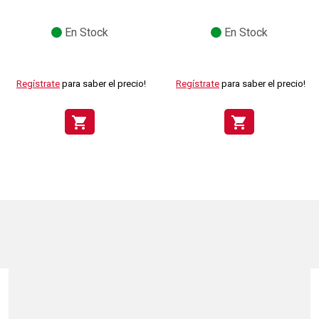
En Stock
En Stock
Regístrate
para saber el precio!
Regístrate
para saber el precio!
shopping_cart
shopping_cart