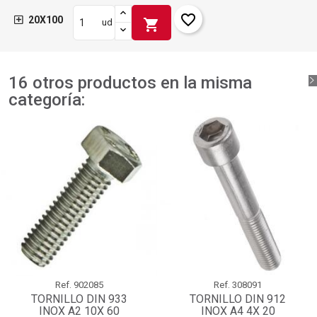
favorite_border
20X100
shopping_cart
ud
16 otros productos en la misma
categoría:
Ref.
902085
Ref.
308091
TORNILLO DIN 933
TORNILLO DIN 912
INOX A2 10X 60
INOX A4 4X 20