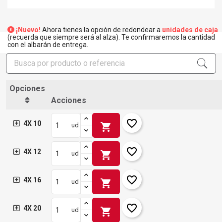
¡Nuevo!
Ahora tienes la opción de redondear a
unidades de caja
(recuerda que siempre será al alza). Te confirmaremos la cantidad
con el albarán de entrega.
Opciones
Acciones
favorite_border
4X 10
shopping_cart
ud
favorite_border
4X 12
shopping_cart
ud
favorite_border
4X 16
shopping_cart
ud
favorite_border
4X 20
shopping_cart
ud