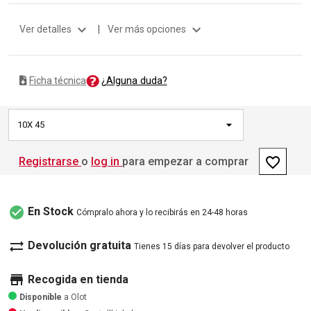
expand_more
expand_more
Ver detalles
|
Ver más opciones
¿Alguna duda?
Ficha técnica
10X 45
favorite_border
Registrarse
o
log in
para empezar a comprar
check_circle
En Stock
Cómpralo ahora y lo recibirás en 24-48 horas
sync_alt
Devolución gratuita
Tienes 15 días para devolver el producto
store
Recogida en tienda
Disponible
a Olot