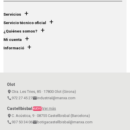
+
Servicios
+
Servicio técnico oficial
+
¿Quiénes somos?
+
Mi cuenta
+
Informació
Olot
place
Ctra. Les Tries, 85 · 17800 Olot (Girona)
call
972 27 45 27
email
industrial@manxa.com
Castellbisbal
Ver más
NUEVO
place
C. Acústica, 9 · 08755 Castellbisbal (Barcelona)
call
937 50 34 06
email
botigacastellbisbal@manxa.com