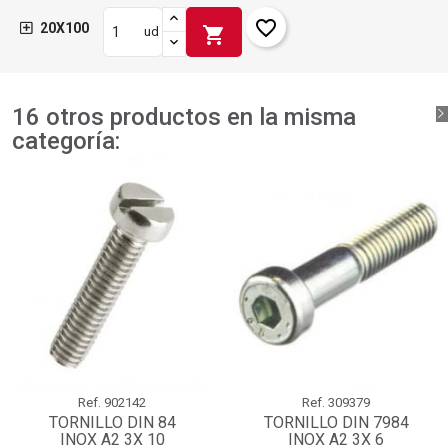
favorite_border
20X100
shopping_cart
ud
16 otros productos en la misma
categoría:
Ref.
902142
Ref.
309379
TORNILLO DIN 84
TORNILLO DIN 7984
INOX A2 3X 10
INOX A2 3X 6