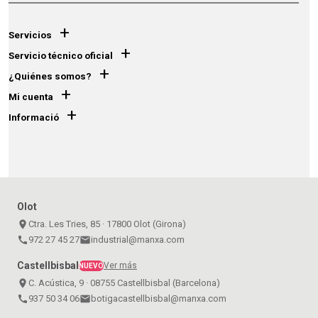
+
Servicios
+
Servicio técnico oficial
+
¿Quiénes somos?
+
Mi cuenta
+
Informació
Olot
place
Ctra. Les Tries, 85 · 17800 Olot (Girona)
call
972 27 45 27
email
industrial@manxa.com
Castellbisbal
Ver más
NUEVO
place
C. Acústica, 9 · 08755 Castellbisbal (Barcelona)
call
937 50 34 06
email
botigacastellbisbal@manxa.com