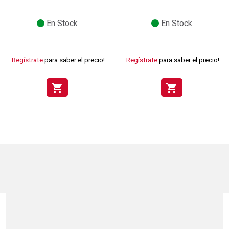
En Stock
En Stock
Regístrate
para saber el precio!
Regístrate
para saber el precio!
shopping_cart
shopping_cart