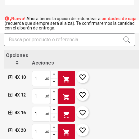
¡Nuevo!
Ahora tienes la opción de redondear a
unidades de caja
(recuerda que siempre será al alza). Te confirmaremos la cantidad
con el albarán de entrega.
Opciones
Acciones
favorite_border
4X 10
shopping_cart
ud
favorite_border
4X 12
shopping_cart
ud
favorite_border
4X 16
shopping_cart
ud
favorite_border
4X 20
shopping_cart
ud