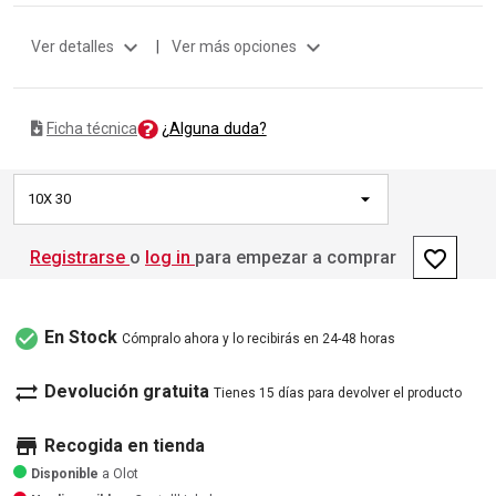
expand_more
expand_more
Ver detalles
|
Ver más opciones
¿Alguna duda?
Ficha técnica
10X 30
favorite_border
Registrarse
o
log in
para empezar a comprar
check_circle
En Stock
Cómpralo ahora y lo recibirás en 24-48 horas
sync_alt
Devolución gratuita
Tienes 15 días para devolver el producto
store
Recogida en tienda
Disponible
a Olot