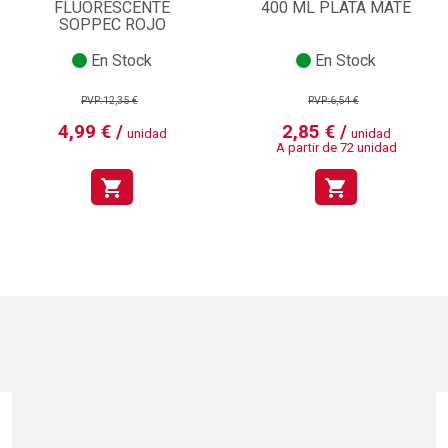
FLUORESCENTE
400 ML PLATA MATE
SOPPEC ROJO
En Stock
En Stock
PVP:12,35 €
PVP:6,54 €
4,99 € /
2,85 € /
unidad
unidad
A partir de 72 unidad
shopping_cart
shopping_cart