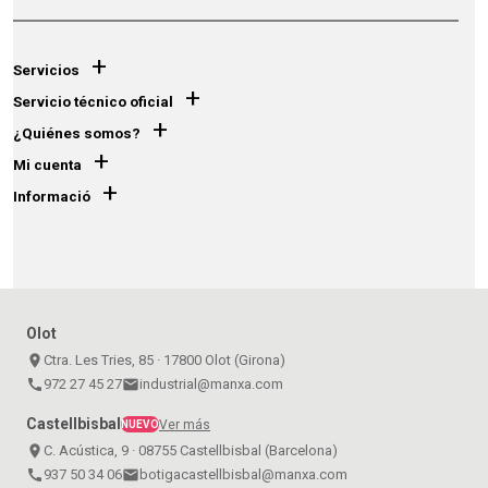
+
Servicios
+
Servicio técnico oficial
+
¿Quiénes somos?
+
Mi cuenta
+
Informació
Olot
place
Ctra. Les Tries, 85 · 17800 Olot (Girona)
call
972 27 45 27
email
industrial@manxa.com
Castellbisbal
Ver más
NUEVO
place
C. Acústica, 9 · 08755 Castellbisbal (Barcelona)
call
937 50 34 06
email
botigacastellbisbal@manxa.com