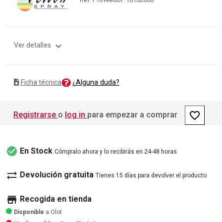
expand_more
Ver detalles
¿Alguna duda?
Ficha técnica
favorite_border
Registrarse
o
log in
para empezar a comprar
check_circle
En Stock
Cómpralo ahora y lo recibirás en 24-48 horas
sync_alt
Devolución gratuita
Tienes 15 días para devolver el producto
store
Recogida en tienda
Disponible
a Olot