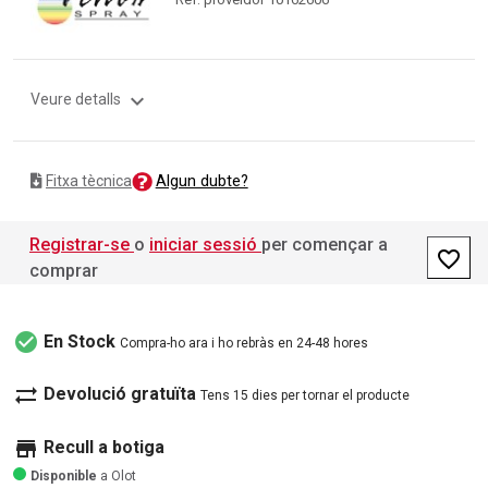
expand_more
Veure detalls
Algun dubte?
Fitxa tècnica
Registrar-se
o
iniciar sessió
per començar a
favorite_border
comprar
check_circle
En Stock
Compra-ho ara i ho rebràs en 24-48 hores
sync_alt
Devolució gratuïta
Tens 15 dies per tornar el producte
store
Recull a botiga
Disponible
a Olot