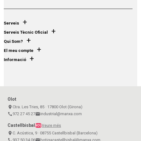
+
Serveis
+
Serveis Tècnic Oficial
+
Qui Som?
+
El meu compte
+
Informació
Olot
place
Ctra. Les Tries, 85 · 17800 Olot (Girona)
call
972 27 45 27
email
industrial@manxa.com
Castellbisbal
Veure més
NOU
place
C. Acústica, 9 · 08755 Castellbisbal (Barcelona)
call
937 50 34 06
email
botigacastellbisbal@manxa.com