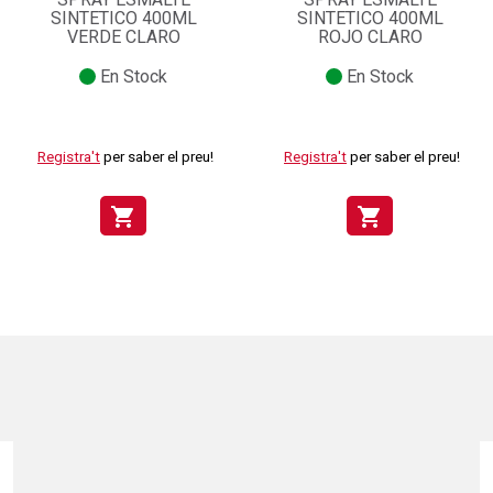
SINTETICO 400ML
SINTETICO 400ML
VERDE CLARO
ROJO CLARO
En Stock
En Stock
Registra't
per saber el preu!
Registra't
per saber el preu!
shopping_cart
shopping_cart