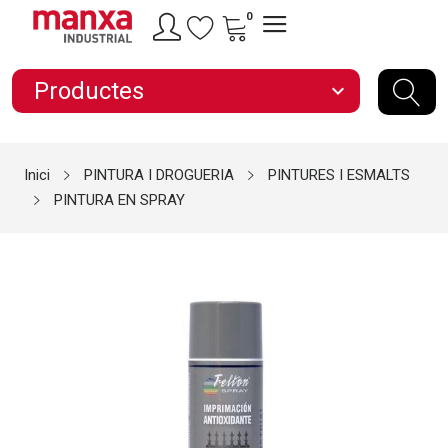
0
Productes
expand_more
Inici
PINTURA I DROGUERIA
PINTURES I ESMALTS
PINTURA EN SPRAY