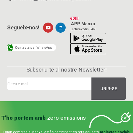
NOU!
APP Manxa
Segueix-nos!
Lectura codis EAN
Contacta
per WhatsApp
Subscriu-te al nostre Newsletter!
T'ho portem amb
zero emissions
Quan compres a Manxa, estàs participant en tots aquests
projectes socials