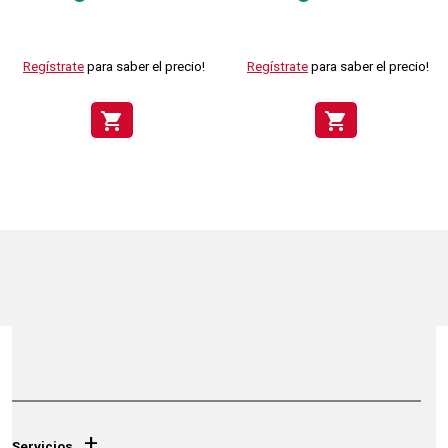
Regístrate
para saber el precio!
Regístrate
para saber el precio!
shopping_cart
shopping_cart
+
Servicios