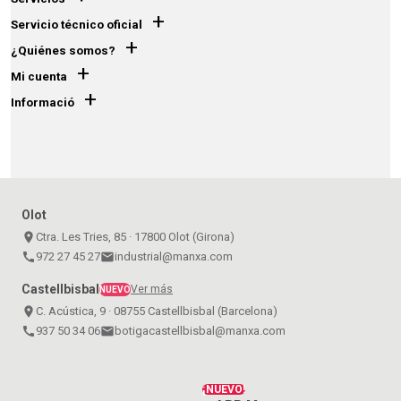
+
Servicio técnico oficial
+
¿Quiénes somos?
+
Mi cuenta
+
Informació
Olot
place
Ctra. Les Tries, 85 · 17800 Olot (Girona)
call
972 27 45 27
email
industrial@manxa.com
Castellbisbal
Ver más
NUEVO
place
C. Acústica, 9 · 08755 Castellbisbal (Barcelona)
call
937 50 34 06
email
botigacastellbisbal@manxa.com
¡NUEVO!