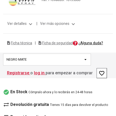
expand_more
expand_more
Ver detalles
|
Ver más opciones
¿Alguna duda?
Ficha técnica
|
Ficha de seguridad
NEGRO MATE
favorite_border
Registrarse
o
log in
para empezar a comprar
check_circle
En Stock
Cómpralo ahora y lo recibirás en 24-48 horas
sync_alt
Devolución gratuita
Tienes 15 días para devolver el producto