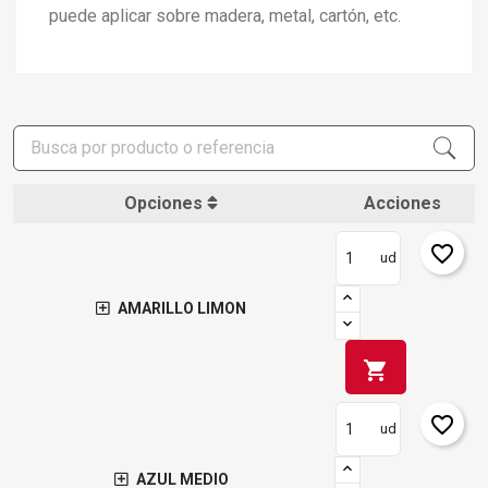
puede aplicar sobre madera, metal, cartón, etc.
Opciones
Acciones
favorite_border
ud
AMARILLO LIMON
shopping_cart
favorite_border
ud
AZUL MEDIO