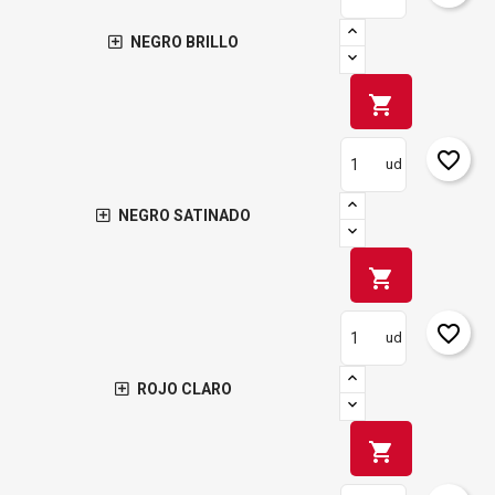
NEGRO BRILLO
shopping_cart
favorite_border
ud
NEGRO SATINADO
shopping_cart
favorite_border
ud
ROJO CLARO
shopping_cart