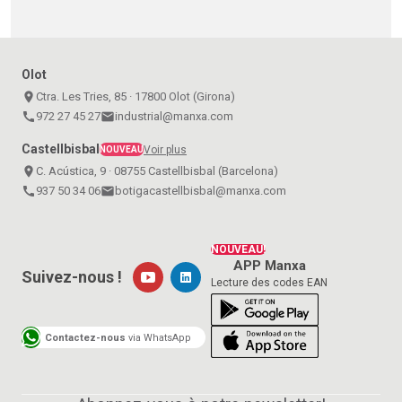
Olot
place
Ctra. Les Tries, 85 · 17800 Olot (Girona)
call
972 27 45 27
email
industrial@manxa.com
Castellbisbal
Voir plus
NOUVEAU
place
C. Acústica, 9 · 08755 Castellbisbal (Barcelona)
call
937 50 34 06
email
botigacastellbisbal@manxa.com
NOUVEAU!
APP Manxa
Suivez-nous !
Lecture des codes EAN
Contactez-nous
via WhatsApp