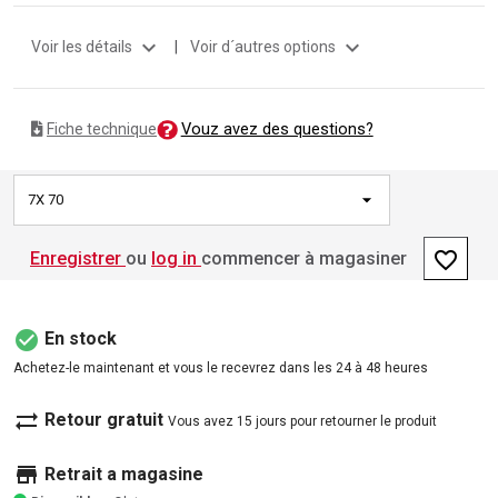
expand_more
expand_more
Voir les détails
|
Voir d´autres options
Vouz avez des questions?
Fiche technique
7X 70
favorite_border
Enregistrer
ou
log in
commencer à magasiner
check_circle
En stock
Achetez-le maintenant et vous le recevrez dans les 24 à 48 heures
sync_alt
Retour gratuit
Vous avez 15 jours pour retourner le produit
store
Retrait a magasine