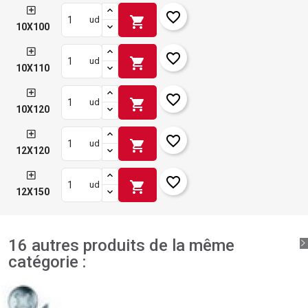
favorite_border
shopping_cart
ud
10X100
favorite_border
shopping_cart
ud
10X110
favorite_border
shopping_cart
ud
10X120
favorite_border
shopping_cart
ud
12X120
favorite_border
shopping_cart
ud
12X150
16 autres produits de la même
catégorie :