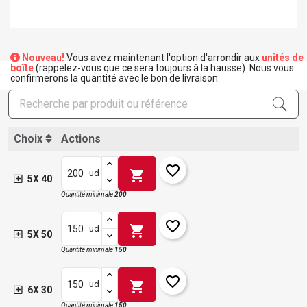
Nouveau!
Vous avez maintenant l'option d'arrondir aux
unités de
boîte
(rappelez-vous que ce sera toujours à la hausse). Nous vous
confirmerons la quantité avec le bon de livraison.
Choix
Actions
favorite_border
shopping_cart
ud
5X 40
Quantité minimale
200
favorite_border
shopping_cart
ud
5X 50
Quantité minimale
150
favorite_border
shopping_cart
ud
6X 30
Quantité minimale
150