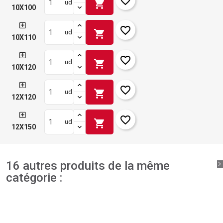
favorite_border
shopping_cart
ud
10X100
favorite_border
shopping_cart
ud
10X110
favorite_border
shopping_cart
ud
10X120
favorite_border
shopping_cart
ud
12X120
favorite_border
shopping_cart
ud
12X150
16 autres produits de la même
catégorie :