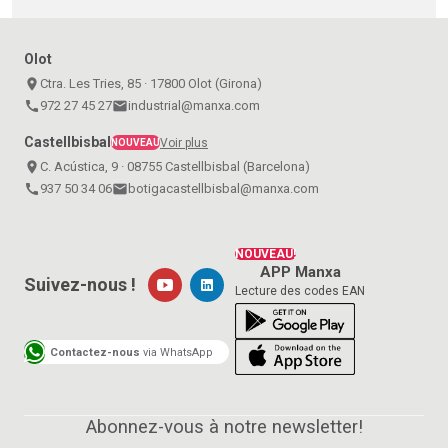
Olot
place
Ctra. Les Tries, 85 · 17800 Olot (Girona)
call
972 27 45 27
email
industrial@manxa.com
Castellbisbal
Voir plus
NOUVEAU
place
C. Acústica, 9 · 08755 Castellbisbal (Barcelona)
call
937 50 34 06
email
botigacastellbisbal@manxa.com
NOUVEAU!
APP Manxa
Suivez-nous !
Lecture des codes EAN
Contactez-nous
via WhatsApp
Abonnez-vous à notre newsletter!