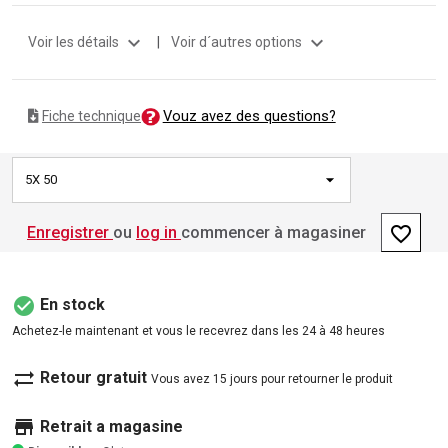
expand_more
expand_more
Voir les détails
|
Voir d´autres options
Vouz avez des questions?
Fiche technique
5X 50
favorite_border
Enregistrer
ou
log in
commencer à magasiner
check_circle
En stock
Achetez-le maintenant et vous le recevrez dans les 24 à 48 heures
sync_alt
Retour gratuit
Vous avez 15 jours pour retourner le produit
store
Retrait a magasine