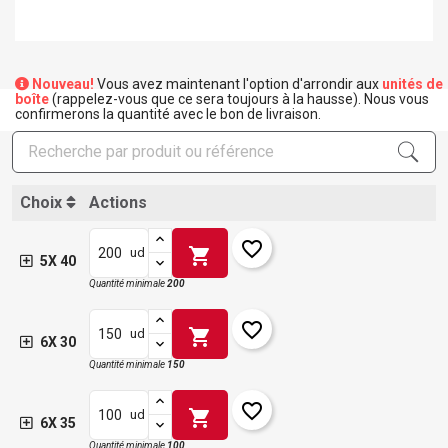
Nouveau!
Vous avez maintenant l'option d'arrondir aux
unités de
boîte
(rappelez-vous que ce sera toujours à la hausse). Nous vous
confirmerons la quantité avec le bon de livraison.
Choix
Actions
favorite_border
shopping_cart
ud
5X 40
Quantité minimale
200
favorite_border
shopping_cart
ud
6X 30
Quantité minimale
150
favorite_border
shopping_cart
ud
6X 35
Quantité minimale
100