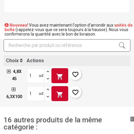
×
Créer une liste d'envies
×
Nouveau!
Vous avez maintenant l'option d'arrondir aux
unités de
Connexion
boîte
(rappelez-vous que ce sera toujours à la hausse). Nous vous
confirmerons la quantité avec le bon de livraison.
×
Ajouter à ma liste d'envies
Nom de la liste d'envies
Vous devez être connecté pour ajouter des produits à
votre liste d'envies.
add_circle_outline
Créer une nouvelle liste
Choix
Actions
Connexion
Annuler
Créer une liste d'envies
Annuler
4,8X
favorite_border
shopping_cart
ud
45
favorite_border
shopping_cart
ud
6,3X100
16 autres produits de la même
catégorie :