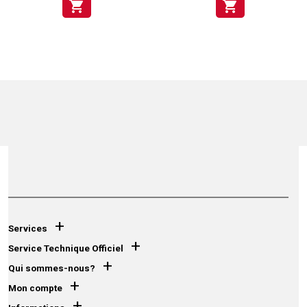
shopping_cart
shopping_cart
+
Services
+
Service Technique Officiel
+
Qui sommes-nous?
+
Mon compte
+