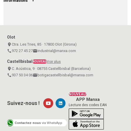
Informations
Olot
place
Ctra. Les Tries, 85 · 17800 Olot (Girona)
call
972 27 45 27
email
industrial@manxa.com
Castellbisbal
Voir plus
NOUVEAU
place
C. Acústica, 9 · 08755 Castellbisbal (Barcelona)
call
937 50 34 06
email
botigacastellbisbal@manxa.com
NOUVEAU!
APP Manxa
Suivez-nous !
Lecture des codes EAN
Contactez-nous
via WhatsApp