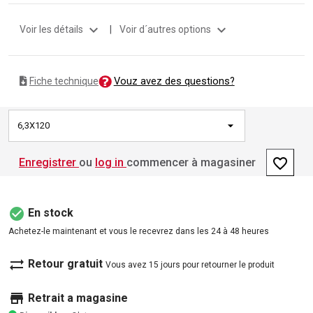
expand_more
expand_more
Voir les détails
|
Voir d´autres options
Vouz avez des questions?
Fiche technique
6,3X120
favorite_border
Enregistrer
ou
log in
commencer à magasiner
check_circle
En stock
Achetez-le maintenant et vous le recevrez dans les 24 à 48 heures
sync_alt
Retour gratuit
Vous avez 15 jours pour retourner le produit
store
Retrait a magasine