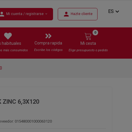
expand_more
ES
erson
person
Mi cuenta / registrarse
Hazte cliente
expand_more
0
Compra rapida
s habituales
Mi cesta
Escribe los códigos
os más consumidos
Elige presupuesto o pedido
0
 ZINC 6,3X120
roveedor: 015480001000063120