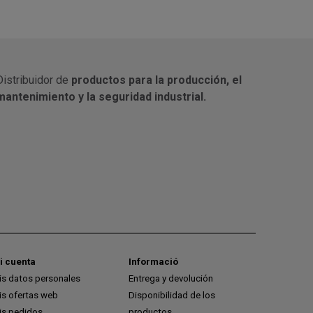
Distribuidor de
productos para la producción, el
mantenimiento y la seguridad industrial.
i cuenta
Informació
is datos personales
Entrega y devolución
is ofertas web
Disponibilidad de los
is pedidos
productos