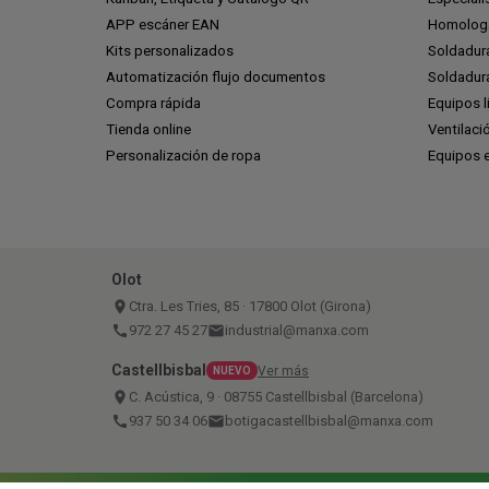
APP escáner EAN
Homologa
Kits personalizados
Soldadur
Automatización flujo documentos
Soldadura
Compra rápida
Equipos l
Tienda online
Ventilaci
Personalización de ropa
Equipos 
Olot
place
Ctra. Les Tries, 85 · 17800 Olot (Girona)
call
972 27 45 27
email
industrial@manxa.com
Castellbisbal
Ver más
NUEVO
place
C. Acústica, 9 · 08755 Castellbisbal (Barcelona)
call
937 50 34 06
email
botigacastellbisbal@manxa.com