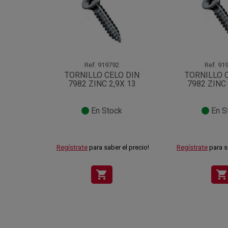
Ref.
919792
Ref.
919
TORNILLO CELO DIN
TORNILLO 
7982 ZINC 2,9X 13
7982 ZINC 
En Stock
En S
Regístrate
para saber el precio!
Regístrate
para s
shopping_cart
shopping_cart