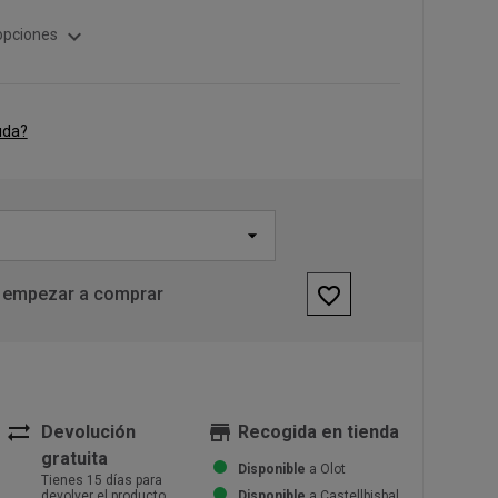
expand_more
opciones
uda?
favorite_border
 empezar a comprar
sync_alt
store
Devolución
Recogida en tienda
gratuita
Disponible
a Olot
Tienes 15 días para
devolver el producto
Disponible
a Castellbisbal