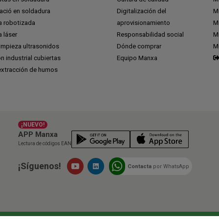
ció en soldadura
Digitalización del
M
a robotizada
aprovisionamiento
Mi
 láser
Responsabilidad social
Mi
impieza ultrasonidos
Dónde comprar
M
ón industrial cubiertas
Equipo Manxa
extracción de humos
¡NUEVO!
APP Manxa
Lectura de códigos EAN
¡Síguenos!
Contacta
por WhatsApp