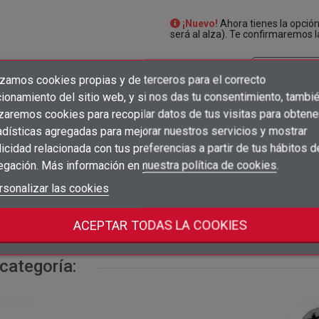
¡Nuevo!
Ahora tienes la opció
será al alza). Te confirmaremos l
izamos cookies propias y de terceros para el correcto
×
Crear lista de deseos
ionamiento del sitio web, y si nos das tu consentimiento, tambi
×
Iniciar sesión
izaremos cookies para recopilar datos de tus visitas para obtene
Precio
Embalaje
Acciones
adísticas agregadas para mejorar nuestros servicios y mostrar
×
Añadir a la lista de deseos
Nombre de la lista de deseos
icidad relacionada con tus preferencias a partir de tus hábitos d
Debe iniciar sesión para guardar productos en su lista de deseos.
Inicia sesión para ver
500
shopping_cart
ud
unidad
egación. Más información en
nuestra política de cookies
.
precios
add_circle_outline
Crear nueva lista
Iniciar sesión
rsonalizar las cookies
Cancelar
Inicia sesión para ver
100
shopping_cart
ud
Crear lista de deseos
unidad
Cancelar
precios
ACEPTAR TODAS LA COOKIES
categoría: