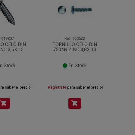
.
919807
Ref.
960522
O CELO DIN
TORNILLO CELO DIN
TORN
INC 3,5X 13
7504N ZINC 4,8X 13
798
n Stock
En Stock
ra saber el precio!
Regístrate
para saber el precio!
Regístra
shopping_cart
shopping_cart