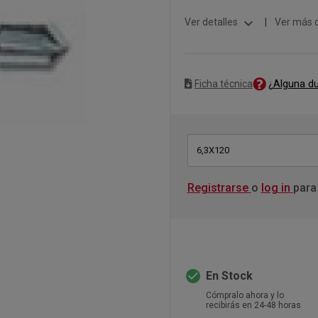
expand_more
Ver detalles
|
Ver más 
¿Alguna d
Ficha técnica
6,3X120
Registrarse
o
log in
para
check_circle
En Stock
Cómpralo ahora y lo
recibirás en 24-48 horas