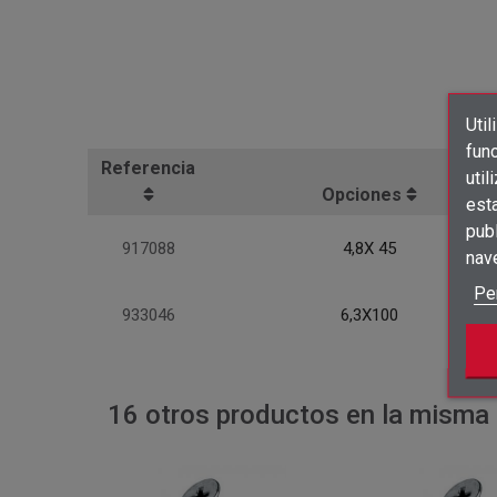
Util
func
Referencia
util
Opciones
est
publ
917088
4,8X 45
nav
Pe
933046
6,3X100
16 otros productos en la misma 