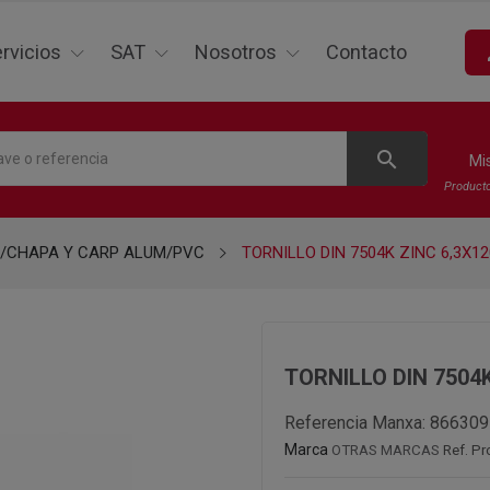
p
rvicios
SAT
Nosotros
Contacto
search
Mi
Product
P/CHAPA Y CARP ALUM/PVC
TORNILLO DIN 7504K ZINC 6,3X12
TORNILLO DIN 7504K
Referencia Manxa:
866309
Marca
OTRAS MARCAS
Ref. P