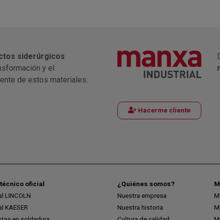
ctos siderúrgicos
nsformación y el
iente de estos materiales.
Hacerme cliente
técnico oficial
¿Quiénes somos?
M
ial LINCOLN
Nuestra empresa
M
ial KAESER
Nuestra historia
M
stas en soldadura
Cultura de calidad
M