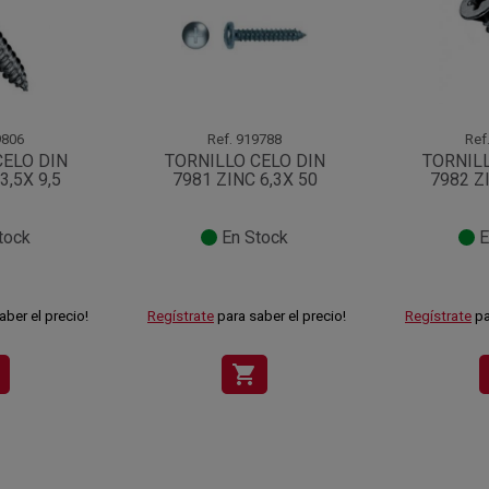
806
Ref.
919788
Ref
CELO DIN
TORNILLO CELO DIN
TORNILL
3,5X 9,5
7981 ZINC 6,3X 50
7982 Z
tock
En Stock
E
aber el precio!
Regístrate
para saber el precio!
Regístrate
pa
shopping_cart