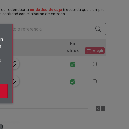
n de redondear a
unidades de caja
(recuerda que siempre
a cantidad con el albarán de entrega.
én
En
r
stock
add_shopping_cart
Afegir
e
favorite_border
check_circle
favorite_border
check_circle