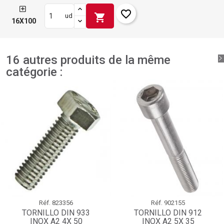
favorite_border
shopping_cart
ud
16X100
16 autres produits de la même
catégorie :
Réf.
823356
Réf.
902155
TORNILLO DIN 933
TORNILLO DIN 912
INOX A2 4X 50
INOX A2 5X 35