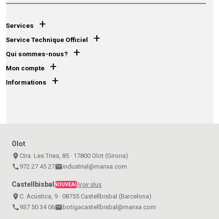
+
Services
+
Service Technique Officiel
+
Qui sommes-nous?
+
Mon compte
+
Informations
Olot
place
Ctra. Les Tries, 85 · 17800 Olot (Girona)
call
972 27 45 27
email
industrial@manxa.com
Castellbisbal
Voir plus
NOUVEAU
place
C. Acústica, 9 · 08755 Castellbisbal (Barcelona)
call
937 50 34 06
email
botigacastellbisbal@manxa.com