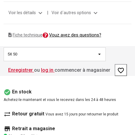
expand_more
expand_more
Voir les détails
|
Voir d´autres options
Vouz avez des questions?
Fiche technique
5X 50
favorite_border
Enregistrer
ou
log in
commencer à magasiner
check_circle
En stock
Achetez-le maintenant et vous le recevrez dans les 24 à 48 heures
sync_alt
Retour gratuit
Vous avez 15 jours pour retourner le produit
store
Retrait a magasine