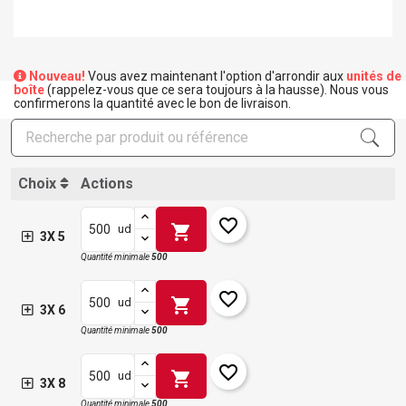
Nouveau!
Vous avez maintenant l'option d'arrondir aux
unités de
boîte
(rappelez-vous que ce sera toujours à la hausse). Nous vous
confirmerons la quantité avec le bon de livraison.
Choix
Actions
favorite_border
shopping_cart
ud
3X 5
Quantité minimale
500
favorite_border
shopping_cart
ud
3X 6
Quantité minimale
500
favorite_border
shopping_cart
ud
3X 8
Quantité minimale
500