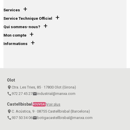
+
Services
+
Service Technique Officiel
+
Qui sommes-nous?
+
Mon compte
+
Informations
Olot
place
Ctra. Les Tries, 85 · 17800 Olot (Girona)
call
972 27 45 27
email
industrial@manxa.com
Castellbisbal
Voir plus
NOUVEAU
place
C. Acústica, 9 · 08755 Castellbisbal (Barcelona)
call
937 50 34 06
email
botigacastellbisbal@manxa.com