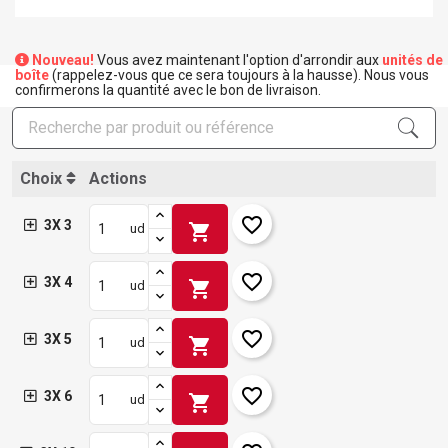
Nouveau!
Vous avez maintenant l'option d'arrondir aux
unités de
boîte
(rappelez-vous que ce sera toujours à la hausse). Nous vous
confirmerons la quantité avec le bon de livraison.
Choix
Actions
favorite_border
3X 3
shopping_cart
ud
favorite_border
3X 4
shopping_cart
ud
favorite_border
3X 5
shopping_cart
ud
favorite_border
3X 6
shopping_cart
ud