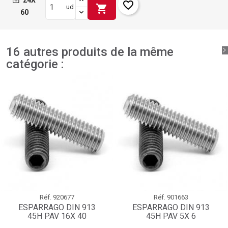
24X
favorite_border
shopping_cart
ud
60
16 autres produits de la même
catégorie :
Réf.
920677
Réf.
901663
ESPARRAGO DIN 913
ESPARRAGO DIN 913
45H PAV 16X 40
45H PAV 5X 6