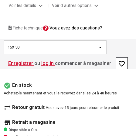
expand_more
expand_more
Voir les détails
|
Voir d´autres options
Vouz avez des questions?
Fiche technique
16X 50
favorite_border
Enregistrer
ou
log in
commencer à magasiner
check_circle
En stock
Achetez-le maintenant et vous le recevrez dans les 24 à 48 heures
sync_alt
Retour gratuit
Vous avez 15 jours pour retourner le produit
store
Retrait a magasine
Disponible
a Olot