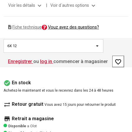
expand_more
expand_more
Voir les détails
|
Voir d´autres options
Vouz avez des questions?
Fiche technique
6X 12
favorite_border
Enregistrer
ou
log in
commencer à magasiner
check_circle
En stock
Achetez-le maintenant et vous le recevrez dans les 24 à 48 heures
sync_alt
Retour gratuit
Vous avez 15 jours pour retourner le produit
store
Retrait a magasine
Disponible
a Olot