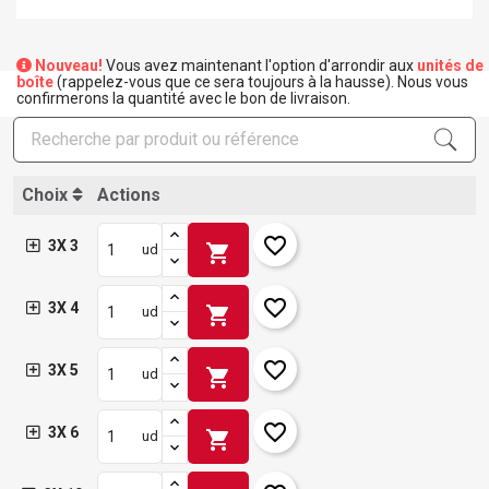
Nouveau!
Vous avez maintenant l'option d'arrondir aux
unités de
boîte
(rappelez-vous que ce sera toujours à la hausse). Nous vous
confirmerons la quantité avec le bon de livraison.
Choix
Actions
favorite_border
3X 3
shopping_cart
ud
favorite_border
3X 4
shopping_cart
ud
favorite_border
3X 5
shopping_cart
ud
favorite_border
3X 6
shopping_cart
ud