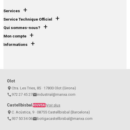
+
Services
+
Service Technique Officiel
+
Qui sommes-nous?
+
Mon compte
+
Informations
Olot
place
Ctra. Les Tries, 85 · 17800 Olot (Girona)
call
972 27 45 27
email
industrial@manxa.com
Castellbisbal
Voir plus
NOUVEAU
place
C. Acústica, 9 · 08755 Castellbisbal (Barcelona)
call
937 50 34 06
email
botigacastellbisbal@manxa.com