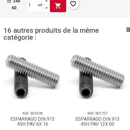
24X
favorite_border
shopping_cart
ud
60
16 autres produits de la même
catégorie :
Réf.
901678
Réf.
901727
ESPARRAGO DIN 913
ESPARRAGO DIN 913
45H PAV 6X 16
45H PAV 12X 60