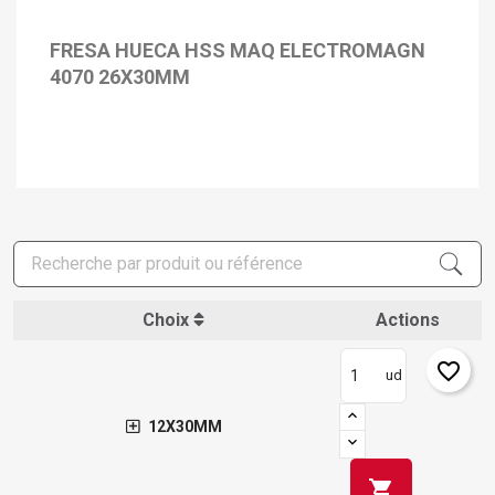
FRESA HUECA HSS MAQ ELECTROMAGN
4070 26X30MM
Choix
Actions
favorite_border
ud
12X30MM
shopping_cart