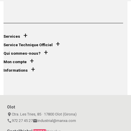
+
Services
+
Service Technique Officiel
+
Qui sommes-nous?
+
Mon compte
+
Informations
Olot
place
Ctra. Les Tries, 85 · 17800 Olot (Girona)
call
972 27 45 27
email
industrial@manxa.com