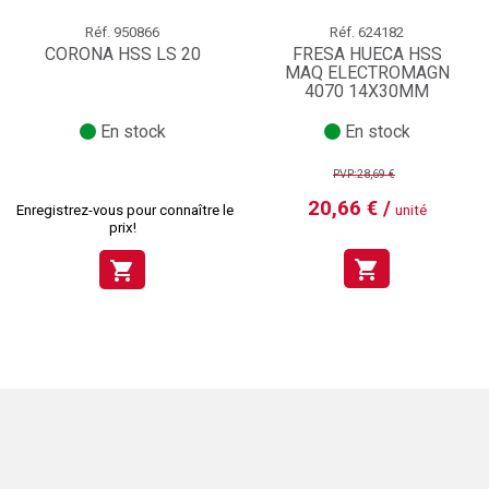
Réf.
950866
Réf.
624182
CORONA HSS LS 20
FRESA HUECA HSS
MAQ ELECTROMAGN
4070 14X30MM
En stock
En stock
PVP:28,69 €
20,66 € /
Enregistrez-vous pour connaître le
unité
prix!
shopping_cart
shopping_cart