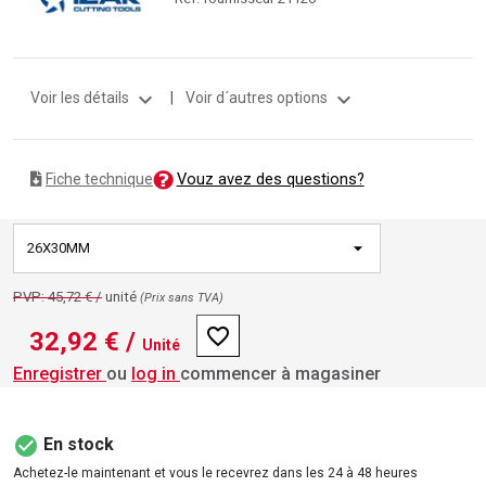
expand_more
expand_more
Voir les détails
|
Voir d´autres options
Vouz avez des questions?
Fiche technique
26X30MM
PVP: 45,72 € /
unité
(Prix ​​sans TVA)
favorite_border
32,92 €
/
Unité
Enregistrer
ou
log in
commencer à magasiner
check_circle
En stock
Achetez-le maintenant et vous le recevrez dans les 24 à 48 heures