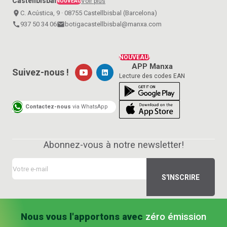
Castellbisbal
Voir plus
NOUVEAU
place
C. Acústica, 9 · 08755 Castellbisbal (Barcelona)
call
937 50 34 06
email
botigacastellbisbal@manxa.com
NOUVEAU!
APP Manxa
Suivez-nous !
Lecture des codes EAN
Contactez-nous
via WhatsApp
Abonnez-vous à notre newsletter!
Nous vous l'apportons avec
zéro émission