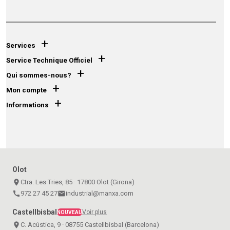
+
Services
+
Service Technique Officiel
+
Qui sommes-nous?
+
Mon compte
+
Informations
Olot
place
Ctra. Les Tries, 85 · 17800 Olot (Girona)
call
972 27 45 27
email
industrial@manxa.com
Castellbisbal
Voir plus
NOUVEAU
place
C. Acústica, 9 · 08755 Castellbisbal (Barcelona)