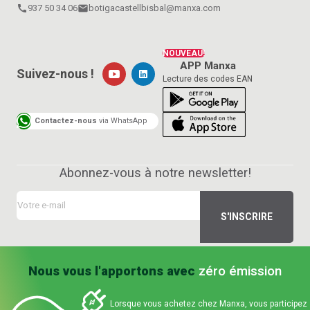
call
937 50 34 06
email
botigacastellbisbal@manxa.com
NOUVEAU!
APP Manxa
Suivez-nous !
Lecture des codes EAN
Contactez-nous
via WhatsApp
Abonnez-vous à notre newsletter!
Nous vous l'apportons avec
zéro émission
Lorsque vous achetez chez Manxa, vous participez