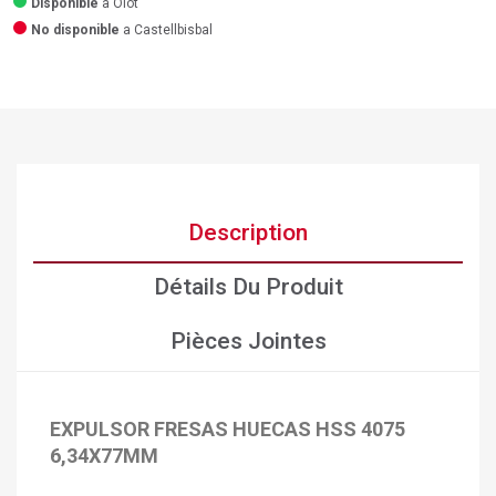
Disponible
a Olot
No disponible
a Castellbisbal
Description
Détails Du Produit
Pièces Jointes
EXPULSOR FRESAS HUECAS HSS 4075
×
Créer une liste d'envies
×
6,34X77MM
Connexion