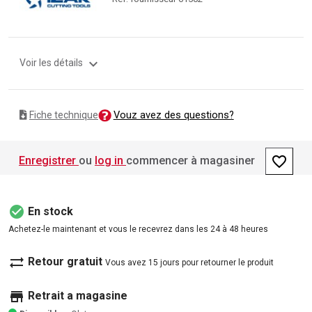
expand_more
Voir les détails
Vouz avez des questions?
Fiche technique
favorite_border
Enregistrer
ou
log in
commencer à magasiner
check_circle
En stock
Achetez-le maintenant et vous le recevrez dans les 24 à 48 heures
sync_alt
Retour gratuit
Vous avez 15 jours pour retourner le produit
store
Retrait a magasine