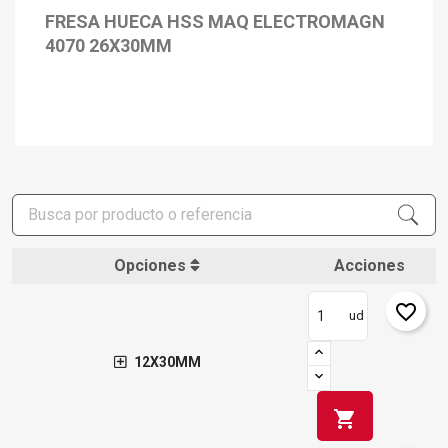
FRESA HUECA HSS MAQ ELECTROMAGN
4070 26X30MM
Opciones
Acciones
favorite_border
ud
12X30MM
shopping_cart