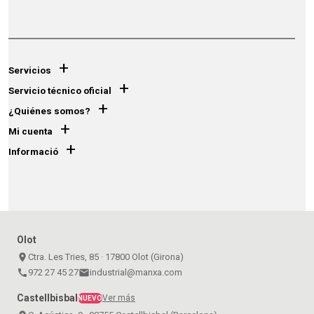
+
Servicios
+
Servicio técnico oficial
+
¿Quiénes somos?
+
Mi cuenta
+
Informació
Olot
place
Ctra. Les Tries, 85 · 17800 Olot (Girona)
call
972 27 45 27
email
industrial@manxa.com
Castellbisbal
Ver más
NUEVO