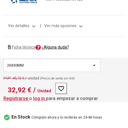
expand_more
expand_more
Ver detalles
|
Ver más opciones
¿Alguna duda?
Ficha técnica
26X30MM
PVP: 45,72 € /
unidad
(Precio de venta sin IVA)
favorite_border
32,92 €
/
Unidad
Registrarse
o
log in
para empezar a comprar
check_circle
En Stock
Cómpralo ahora y lo recibirás en 24-48 horas