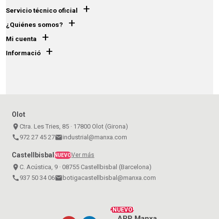
+
Servicio técnico oficial
+
¿Quiénes somos?
+
Mi cuenta
+
Informació
Olot
place
Ctra. Les Tries, 85 · 17800 Olot (Girona)
call
972 27 45 27
email
industrial@manxa.com
Castellbisbal
Ver más
NUEVO
place
C. Acústica, 9 · 08755 Castellbisbal (Barcelona)
call
937 50 34 06
email
botigacastellbisbal@manxa.com
¡NUEVO!
APP Manxa