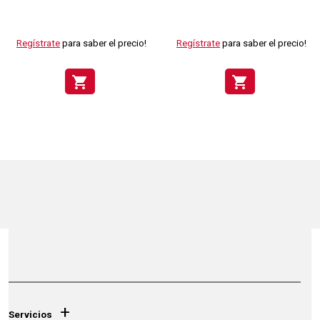
Regístrate
para saber el precio!
Regístrate
para saber el precio!
shopping_cart
shopping_cart
+
Servicios