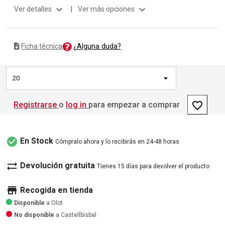
expand_more
expand_more
Ver detalles
|
Ver más opciones
¿Alguna duda?
Ficha técnica
20
favorite_border
Registrarse
o
log in
para empezar a comprar
check_circle
En Stock
Cómpralo ahora y lo recibirás en 24-48 horas
sync_alt
Devolución gratuita
Tienes 15 días para devolver el producto
store
Recogida en tienda
Disponible
a Olot
No disponible
a Castellbisbal