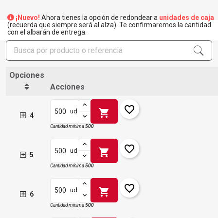
¡Nuevo!
Ahora tienes la opción de redondear a
unidades de caja
(recuerda que siempre será al alza). Te confirmaremos la cantidad
con el albarán de entrega.
Opciones
Acciones
favorite_border
shopping_cart
ud
4
Cantidad mínima
500
favorite_border
shopping_cart
ud
5
×
Cantidad mínima
500
Crear lista de deseos
×
Iniciar sesión
favorite_border
shopping_cart
ud
6
×
Añadir a la lista de deseos
Nombre de la lista de deseos
Debe iniciar sesión para guardar productos en su lista de
Cantidad mínima
500
deseos.