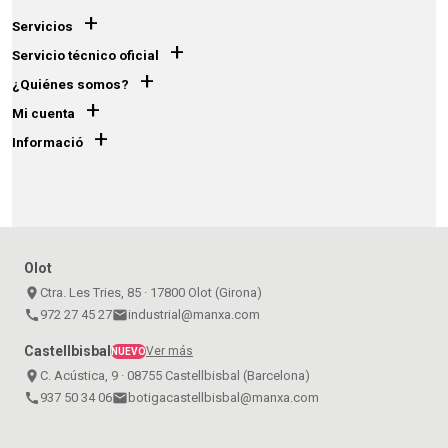
+
Servicios
+
Servicio técnico oficial
+
¿Quiénes somos?
+
Mi cuenta
+
Informació
Olot
place
Ctra. Les Tries, 85 · 17800 Olot (Girona)
call
972 27 45 27
email
industrial@manxa.com
Castellbisbal
Ver más
NUEVO
place
C. Acústica, 9 · 08755 Castellbisbal (Barcelona)
call
937 50 34 06
email
botigacastellbisbal@manxa.com