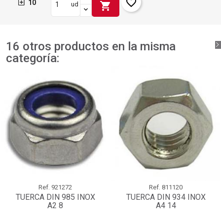
favorite_border
10
shopping_cart
ud
16 otros productos en la misma
categoría:
Ref.
921272
Ref.
811120
TUERCA DIN 985 INOX
TUERCA DIN 934 INOX
A2 8
A4 14