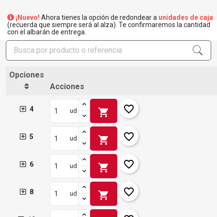
¡Nuevo!
Ahora tienes la opción de redondear a
unidades de caja
(recuerda que siempre será al alza). Te confirmaremos la cantidad
con el albarán de entrega.
×
Crear lista de deseos
×
Opciones
Iniciar sesión
Acciones
×
Añadir a la lista de deseos
Nombre de la lista de deseos
Debe iniciar sesión para guardar productos en su lista de
favorite_border
4
shopping_cart
ud
deseos.
add_circle_outline
Crear nueva lista
favorite_border
5
Iniciar sesión
Cancelar
shopping_cart
ud
Crear lista de deseos
Cancelar
favorite_border
6
shopping_cart
ud
favorite_border
8
shopping_cart
ud