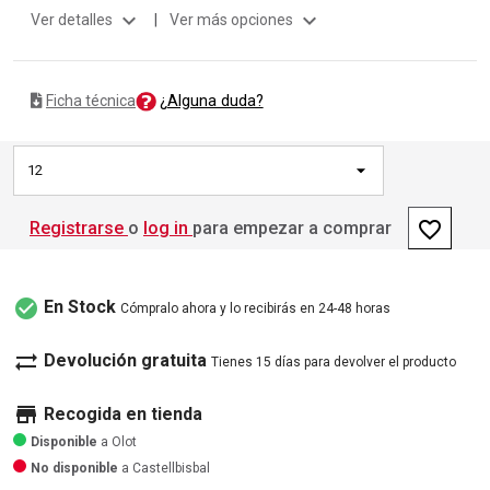
expand_more
expand_more
Ver detalles
|
Ver más opciones
¿Alguna duda?
Ficha técnica
12
favorite_border
Registrarse
o
log in
para empezar a comprar
check_circle
En Stock
Cómpralo ahora y lo recibirás en 24-48 horas
sync_alt
Devolución gratuita
Tienes 15 días para devolver el producto
store
Recogida en tienda
Disponible
a Olot
No disponible
a Castellbisbal