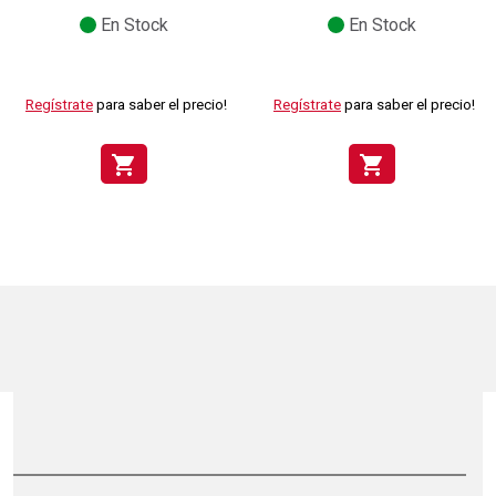
En Stock
En Stock
Regístrate
para saber el precio!
Regístrate
para saber el precio!
shopping_cart
shopping_cart