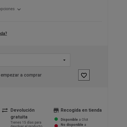
expand_more
opciones
uda?
favorite_border
 empezar a comprar
sync_alt
store
Devolución
Recogida en tienda
gratuita
Disponible
a Olot
Tienes 15 días para
No disponible
a
devolver el producto