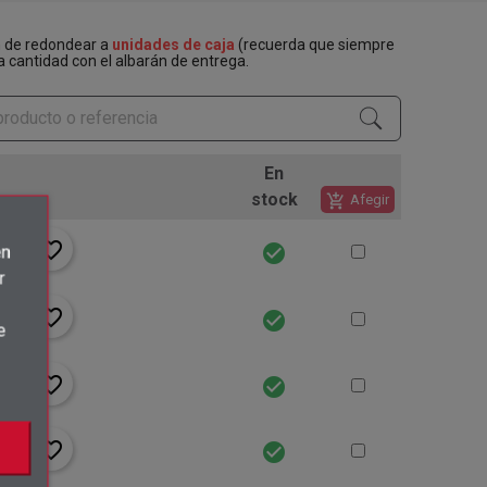
n de redondear a
unidades de caja
(recuerda que siempre
a cantidad con el albarán de entrega.
En
stock
add_shopping_cart
Afegir
favorite_border
check_circle
én
r
favorite_border
check_circle
e
favorite_border
check_circle
favorite_border
check_circle