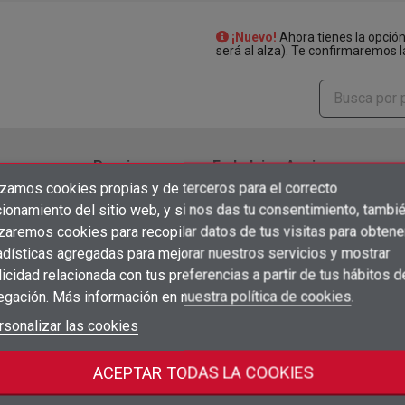
¡Nuevo!
Ahora tienes la opció
será al alza). Te confirmaremos l
Precio
Embalaje
Acciones
izamos cookies propias y de terceros para el correcto
×
1000
Inicia sesión para ver
Crear lista de deseos
ionamiento del sitio web, y si nos das tu consentimiento, tambi
shopping_cart
ud
×
precios
unidad
Iniciar sesión
izaremos cookies para recopilar datos de tus visitas para obtene
adísticas agregadas para mejorar nuestros servicios y mostrar
1000
×
Inicia sesión para ver
Añadir a la lista de deseos
Nombre de la lista de deseos
shopping_cart
ud
icidad relacionada con tus preferencias a partir de tus hábitos d
Debe iniciar sesión para guardar productos en su lista de deseos.
precios
unidad
egación. Más información en
nuestra política de cookies
.
add_circle_outline
Inicia sesión para ver
Crear nueva lista
1
shopping_cart
ud
Iniciar sesión
rsonalizar las cookies
Cancelar
unidad
precios
Crear lista de deseos
Cancelar
Inicia sesión para ver
ACEPTAR TODAS LA COOKIES
200
shopping_cart
ud
unidad
precios