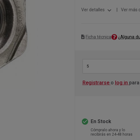
expand_more
Ver detalles
|
Ver más 
¿Alguna d
Ficha técnica
5
Registrarse
o
log in
para
check_circle
En Stock
Cómpralo ahora y lo
recibirás en 24-48 horas