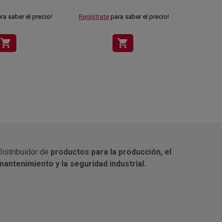
ra saber el precio!
Regístrate
para saber el precio!
Regístra
shopping_cart
shopping_cart
Distribuidor de
productos para la producción, el
mantenimiento y la seguridad industrial.