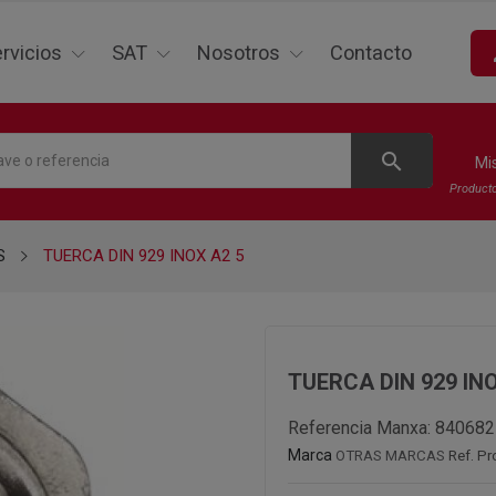
p
rvicios
SAT
Nosotros
Contacto
search
Mi
Product
S
TUERCA DIN 929 INOX A2 5
TUERCA DIN 929 INO
Referencia Manxa:
840682
Marca
OTRAS MARCAS
Ref. Pr