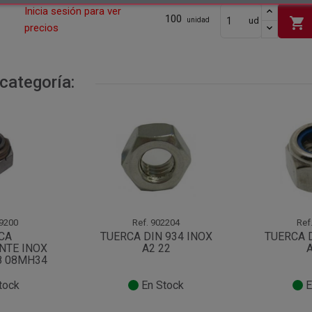
Inicia sesión para ver
100
shopping_cart
ud
unidad
precios
categoría:
9200
Ref.
902204
Ref
CA
TUERCA DIN 934 INOX
TUERCA D
NTE INOX
A2 22
A
 8 08MH34
tock
En Stock
E