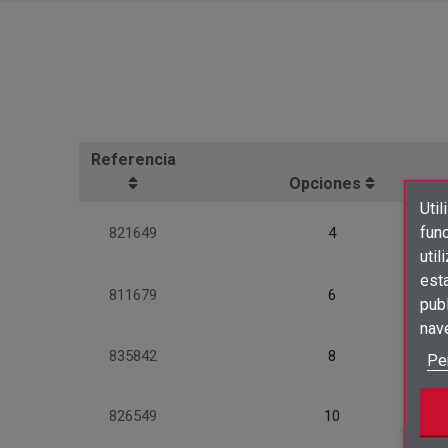
Referencia
Opciones
Util
func
821649
4
util
est
811679
6
publ
nav
835842
8
Pe
826549
10