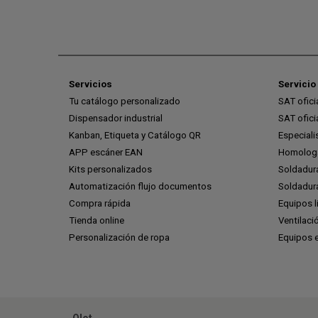
Servicios
Servicio 
Tu catálogo personalizado
SAT ofic
Dispensador industrial
SAT ofic
Kanban, Etiqueta y Catálogo QR
Especiali
APP escáner EAN
Homologa
Kits personalizados
Soldadur
Automatización flujo documentos
Soldadura
Compra rápida
Equipos l
Tienda online
Ventilaci
Personalización de ropa
Equipos 