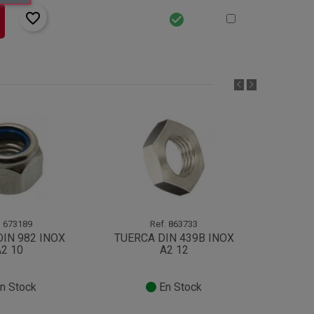
favorite_border
check_circle
.
673189
Ref.
863733
IN 982 INOX
TUERCA DIN 439B INOX
TUERC
2 10
A2 12
n Stock
En Stock