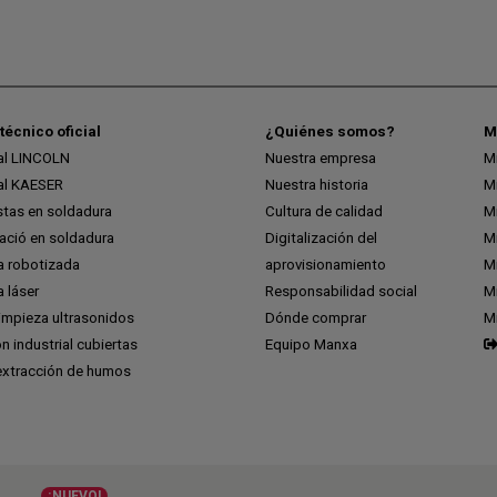
técnico oficial
¿Quiénes somos?
M
ial LINCOLN
Nuestra empresa
M
ial KAESER
Nuestra historia
M
stas en soldadura
Cultura de calidad
M
ció en soldadura
Digitalización del
M
a robotizada
aprovisionamiento
Mi
 láser
Responsabilidad social
Mi
impieza ultrasonidos
Dónde comprar
M
ón industrial cubiertas
Equipo Manxa
extracción de humos
¡NUEVO!