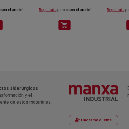
aber el precio!
Regístrate
para saber el precio!
Regístrate
pa
shopping_cart
ctos siderúrgicos
nsformación y el
iente de estos materiales.
Hacerme cliente