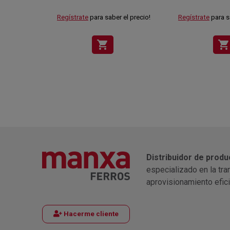
Regístrate
para saber el precio!
Regístrate
para s
shopping_cart
shopping_cart
Distribuidor de produ
especializado en la tra
aprovisionamiento efic
Hacerme cliente