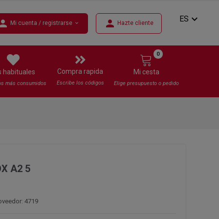
expand_more
ES
erson
person
Mi cuenta / registrarse
Hazte cliente
expand_more
0
Compra rapida
s habituales
Mi cesta
Escribe los códigos
os más consumidos
Elige presupuesto o pedido
X A2 5
oveedor: 4719