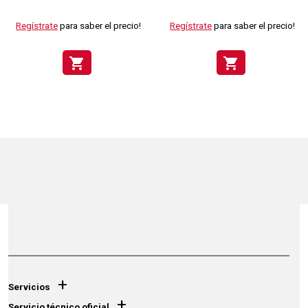
Regístrate
para saber el precio!
Regístrate
para saber el precio!
shopping_cart
shopping_cart
+
Servicios
+
Servicio técnico oficial