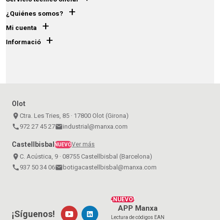
+
¿Quiénes somos?
+
Mi cuenta
+
Informació
Olot
place
Ctra. Les Tries, 85 · 17800 Olot (Girona)
call
972 27 45 27
email
industrial@manxa.com
Castellbisbal
Ver más
NUEVO
place
C. Acústica, 9 · 08755 Castellbisbal (Barcelona)
call
937 50 34 06
email
botigacastellbisbal@manxa.com
¡NUEVO!
APP Manxa
¡Síguenos!
Lectura de códigos EAN