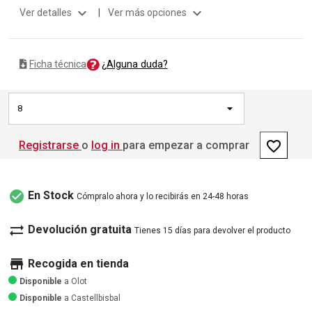
expand_more
expand_more
Ver detalles
|
Ver más opciones
¿Alguna duda?
Ficha técnica
8
favorite_border
Registrarse
o
log in
para empezar a comprar
check_circle
En Stock
Cómpralo ahora y lo recibirás en 24-48 horas
sync_alt
Devolución gratuita
Tienes 15 días para devolver el producto
store
Recogida en tienda
Disponible
a Olot
Disponible
a Castellbisbal