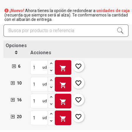
¡Nuevo!
Ahora tienes la opción de redondear a
unidades de caja
(recuerda que siempre será al alza). Te confirmaremos la cantidad
con el albarán de entrega.
×
Crear lista de deseos
×
Iniciar sesión
Opciones
×
Acciones
Añadir a la lista de deseos
Nombre de la lista de deseos
Debe iniciar sesión para guardar productos en su lista de
deseos.
favorite_border
6
shopping_cart
ud
add_circle_outline
Crear nueva lista
Iniciar sesión
Cancelar
Crear lista de deseos
Cancelar
favorite_border
10
shopping_cart
ud
favorite_border
16
shopping_cart
ud
favorite_border
20
shopping_cart
ud