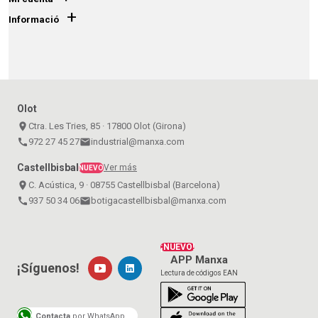
+
Informació
Olot
place
Ctra. Les Tries, 85 · 17800 Olot (Girona)
call
972 27 45 27
email
industrial@manxa.com
Castellbisbal
Ver más
NUEVO
place
C. Acústica, 9 · 08755 Castellbisbal (Barcelona)
call
937 50 34 06
email
botigacastellbisbal@manxa.com
¡NUEVO!
APP Manxa
¡Síguenos!
Lectura de códigos EAN
Contacta
por WhatsApp