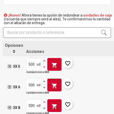
¡Nuevo!
Ahora tienes la opción de redondear a
unidades de caja
(recuerda que siempre será al alza). Te confirmaremos la cantidad
con el albarán de entrega.
Opciones
Acciones
favorite_border
shopping_cart
ud
3X 5
Cantidad mínima
500
favorite_border
shopping_cart
ud
3X 6
Cantidad mínima
500
favorite_border
shopping_cart
ud
3X 8
Cantidad mínima
500