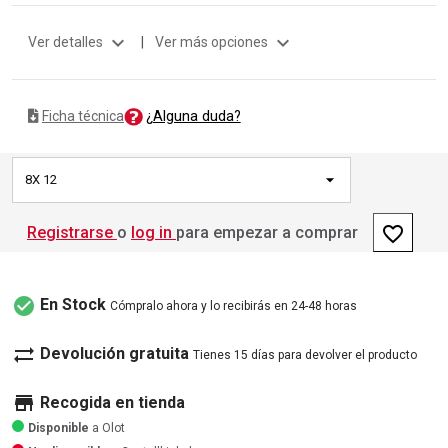
expand_more
expand_more
Ver detalles
|
Ver más opciones
¿Alguna duda?
Ficha técnica
8X 12
favorite_border
Registrarse
o
log in
para empezar a comprar
check_circle
En Stock
Cómpralo ahora y lo recibirás en 24-48 horas
sync_alt
Devolución gratuita
Tienes 15 días para devolver el producto
store
Recogida en tienda
Disponible
a Olot