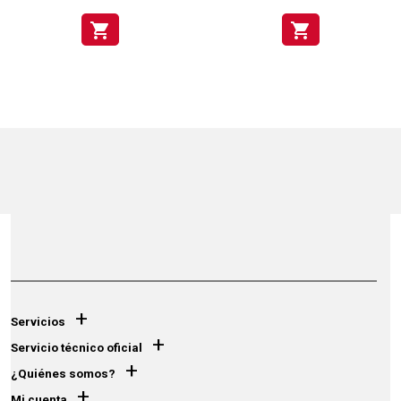
shopping_cart
shopping_cart
+
Servicios
+
Servicio técnico oficial
+
¿Quiénes somos?
+
Mi cuenta