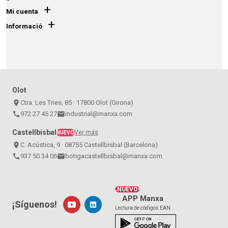
+
Mi cuenta
+
Informació
Olot
place
Ctra. Les Tries, 85 · 17800 Olot (Girona)
call
972 27 45 27
email
industrial@manxa.com
Castellbisbal
Ver más
NUEVO
place
C. Acústica, 9 · 08755 Castellbisbal (Barcelona)
call
937 50 34 06
email
botigacastellbisbal@manxa.com
¡NUEVO!
APP Manxa
¡Síguenos!
Lectura de códigos EAN