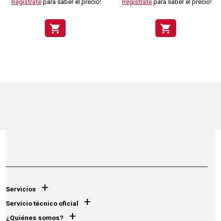
Regístrate
para saber el precio!
Regístrate
para saber el precio!
shopping_cart
shopping_cart
+
Servicios
+
Servicio técnico oficial
+
¿Quiénes somos?