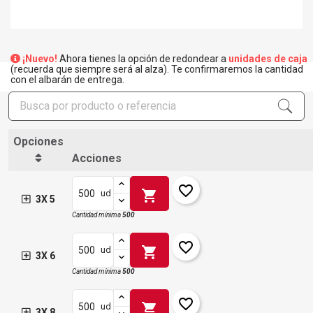
¡Nuevo!
Ahora tienes la opción de redondear a
unidades de caja
(recuerda que siempre será al alza). Te confirmaremos la cantidad
con el albarán de entrega.
Opciones
Acciones
favorite_border
shopping_cart
ud
3X 5
Cantidad mínima
500
favorite_border
shopping_cart
ud
3X 6
Cantidad mínima
500
favorite_border
shopping_cart
ud
3X 8