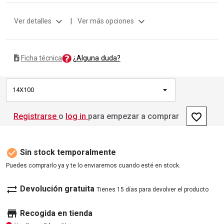
expand_more
expand_more
Ver detalles
|
Ver más opciones
¿Alguna duda?
Ficha técnica
14X100
favorite_border
Registrarse
o
log in
para empezar a comprar
check_circle
Sin stock temporalmente
Puedes comprarlo ya y te lo enviaremos cuando esté en stock.
sync_alt
Devolución gratuita
Tienes 15 días para devolver el producto
store
Recogida en tienda