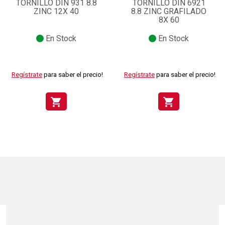
TORNILLO DIN 931 8.8
TORNILLO DIN 6921
ZINC 12X 40
8.8 ZINC GRAFILADO
8X 60
En Stock
En Stock
Regístrate
para saber el precio!
Regístrate
para saber el precio!
shopping_cart
shopping_cart