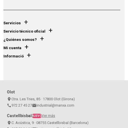
+
Servicios
+
Servicio técnico oficial
+
¿Quiénes somos?
+
Mi cuenta
+
Informació
Olot
place
Ctra. Les Tries, 85 · 17800 Olot (Girona)
call
972 27 45 27
email
industrial@manxa.com
Castellbisbal
Ver más
NUEVO
place
C. Acústica, 9 · 08755 Castellbisbal (Barcelona)