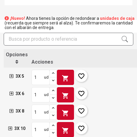
¡Nuevo!
Ahora tienes la opción de redondear a
unidades de caja
(recuerda que siempre será al alza). Te confirmaremos la cantidad
con el albarán de entrega.
Opciones
Acciones
favorite_border
3X 5
shopping_cart
ud
favorite_border
3X 6
shopping_cart
ud
favorite_border
3X 8
shopping_cart
ud
favorite_border
3X 10
shopping_cart
ud