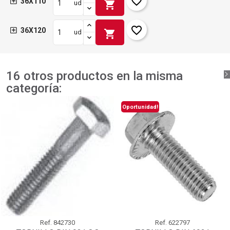
favorite_border
36X110
shopping_cart
ud
favorite_border
36X120
shopping_cart
ud
16 otros productos en la misma
categoría:
Oportunidad!
Ref.
842730
Ref.
622797