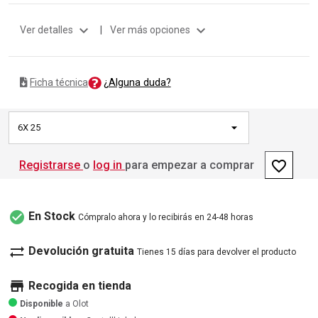
expand_more
expand_more
Ver detalles
|
Ver más opciones
¿Alguna duda?
Ficha técnica
6X 25
favorite_border
Registrarse
o
log in
para empezar a comprar
check_circle
En Stock
Cómpralo ahora y lo recibirás en 24-48 horas
sync_alt
Devolución gratuita
Tienes 15 días para devolver el producto
store
Recogida en tienda
Disponible
a Olot