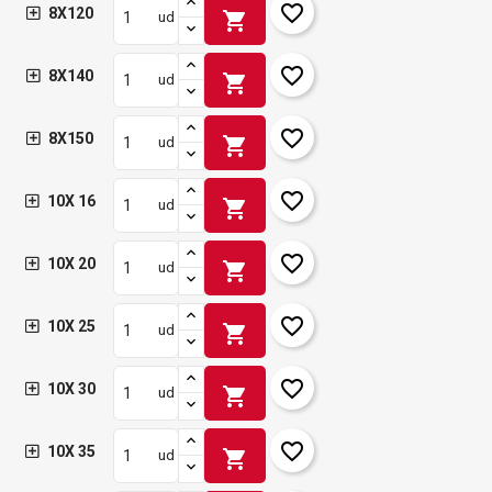
favorite_border
8X120
shopping_cart
ud
add_circle_outline
Crear nueva lista
Iniciar sesión
Cancelar
favorite_border
Crear lista de deseos
Cancelar
8X140
shopping_cart
ud
favorite_border
8X150
shopping_cart
ud
favorite_border
10X 16
shopping_cart
ud
favorite_border
10X 20
shopping_cart
ud
favorite_border
10X 25
shopping_cart
ud
favorite_border
10X 30
shopping_cart
ud
favorite_border
10X 35
shopping_cart
ud