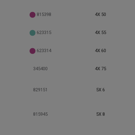
815398
4X 50
623315
4X 55
623314
4X 60
345400
4X 75
829151
5X 6
815945
5X 8