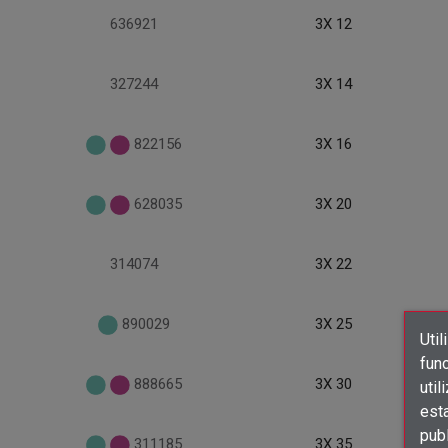
636921
3X 12
327244
3X 14
822156
3X 16
628035
3X 20
314074
3X 22
890029
3X 25
Util
func
888665
3X 30
util
est
publ
311185
3X 35