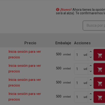
¡Nuevo!
Ahora tienes la opció
será al alza). Te confirmaremos l
Precio
Embalaje
Acciones
Inicia sesión para ver
500
shopping_cart
ud
unidad
precios
Inicia sesión para ver
500
shopping_cart
ud
unidad
precios
Inicia sesión para ver
500
shopping_cart
ud
unidad
precios
Inicia sesión para ver
500
shopping_cart
ud
unidad
precios