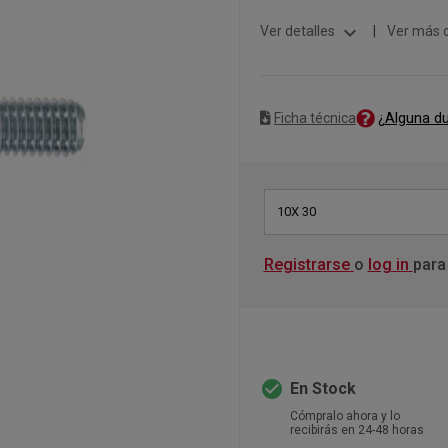
expand_more
Ver detalles
|
Ver más 
¿Alguna d
Ficha técnica
10X 30
Registrarse
o
log in
para
check_circle
En Stock
Cómpralo ahora y lo
recibirás en 24-48 horas