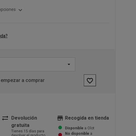
expand_more
opciones
uda?
favorite_border
 empezar a comprar
sync_alt
store
Devolución
Recogida en tienda
gratuita
Disponible
a Olot
Tienes 15 días para
No disponible
a
devolver el producto