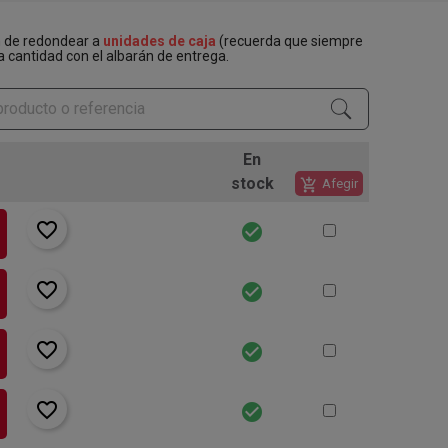
n de redondear a
unidades de caja
(recuerda que siempre
a cantidad con el albarán de entrega.
En
stock
add_shopping_cart
Afegir
favorite_border
check_circle
favorite_border
check_circle
favorite_border
check_circle
favorite_border
check_circle