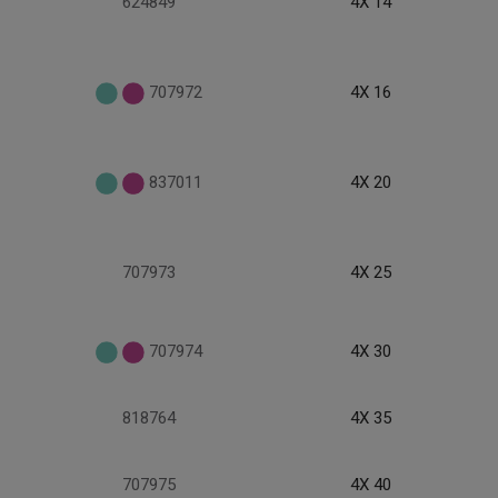
624849
4X 14
707972
4X 16
837011
4X 20
707973
4X 25
707974
4X 30
818764
4X 35
707975
4X 40