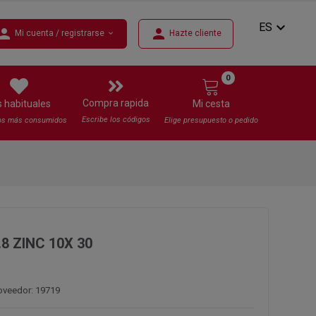
expand_more
ES
erson
person
Mi cuenta / registrarse
Hazte cliente
expand_more
0
Compra rapida
s habituales
Mi cesta
Escribe los códigos
os más consumidos
Elige presupuesto o pedido
.8 ZINC 10X 30
oveedor: 19719