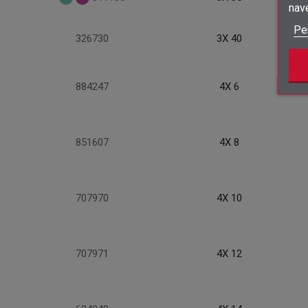
nav
Pe
326730
3X 40
884247
4X 6
851607
4X 8
707970
4X 10
707971
4X 12