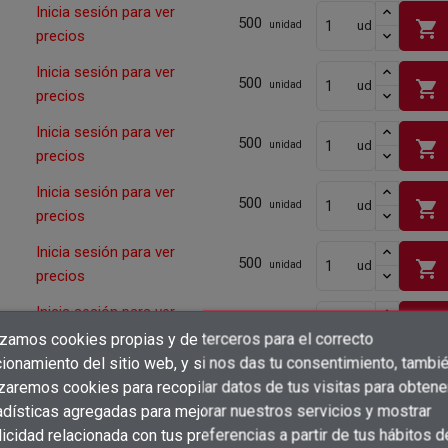
Inicia sesión para ver
500
shopping_cart
ud
unidad
precios
Inicia sesión para ver
500
shopping_cart
ud
unidad
precios
Inicia sesión para ver
500
shopping_cart
ud
unidad
precios
Inicia sesión para ver
500
shopping_cart
ud
unidad
precios
Inicia sesión para ver
500
shopping_cart
ud
unidad
precios
Inicia sesión para ver
500
shopping_cart
ud
unidad
precios
izamos cookies propias y de terceros para el correcto
×
Crear lista de deseos
ionamiento del sitio web, y si nos das tu consentimiento, tambi
×
Inicia sesión para ver
Iniciar sesión
500
shopping_cart
izaremos cookies para recopilar datos de tus visitas para obtene
ud
unidad
precios
adísticas agregadas para mejorar nuestros servicios y mostrar
×
Añadir a la lista de deseos
Nombre de la lista de deseos
Inicia sesión para ver
icidad relacionada con tus preferencias a partir de tus hábitos d
Debe iniciar sesión para guardar productos en su lista de deseos.
500
ud
unidad