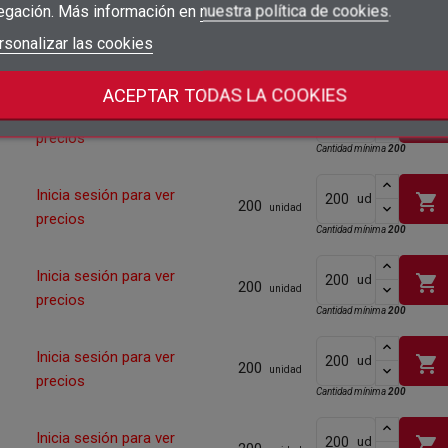
shopping_cart
precios
egación. Más información en
nuestra política de cookies
.
add_circle_outline
Crear nueva lista
Iniciar sesión
rsonalizar las cookies
Cancelar
Inicia sesión para ver
500
shopping_cart
ud
unidad
Crear lista de deseos
Cancelar
precios
ACEPTAR TODAS LA COOKIES
Inicia sesión para ver
shopping_cart
ud
500
unidad
precios
Cantidad mínima
200
Inicia sesión para ver
shopping_cart
ud
200
unidad
precios
Cantidad mínima
200
Inicia sesión para ver
shopping_cart
ud
200
unidad
precios
Cantidad mínima
200
Inicia sesión para ver
shopping_cart
ud
200
unidad
precios
Cantidad mínima
200
Inicia sesión para ver
shopping_cart
ud