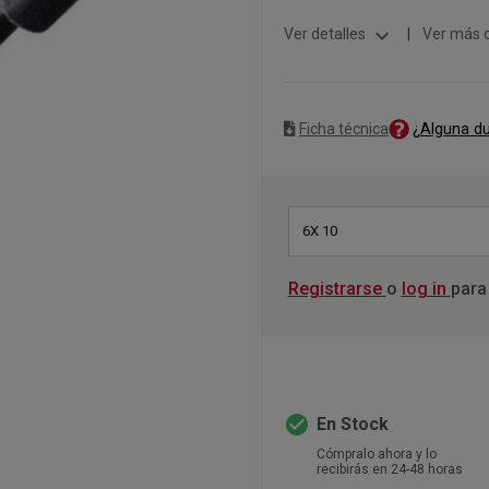
expand_more
Ver detalles
|
Ver más 
¿Alguna d
Ficha técnica
6X 10
Registrarse
o
log in
para
check_circle
En Stock
Cómpralo ahora y lo
recibirás en 24-48 horas