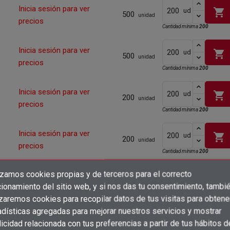
Inicia sesión para ver
shopping_cart
ud
500
unidad
precios
Cantidad mínima
200
Inicia sesión para ver
shopping_cart
ud
500
unidad
precios
Cantidad mínima
200
Inicia sesión para ver
shopping_cart
ud
200
unidad
precios
Cantidad mínima
200
Inicia sesión para ver
shopping_cart
ud
200
unidad
precios
Cantidad mínima
200
izamos cookies propias y de terceros para el correcto
Inicia sesión para ver
shopping_cart
ud
×
200
Crear lista de deseos
unidad
ionamiento del sitio web, y si nos das tu consentimiento, tambi
precios
×
Cantidad mínima
200
Iniciar sesión
izaremos cookies para recopilar datos de tus visitas para obtene
adísticas agregadas para mejorar nuestros servicios y mostrar
×
Inicia sesión para ver
Añadir a la lista de deseos
Nombre de la lista de deseos
shopping_cart
ud
200
icidad relacionada con tus preferencias a partir de tus hábitos d
Debe iniciar sesión para guardar productos en su lista de deseos.
unidad
precios