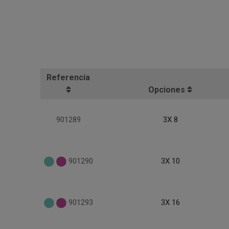
Referencia
Opciones
901289
3X 8
901290
3X 10
901293
3X 16