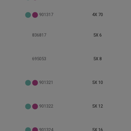
901317
4X 70
836817
5X 6
695053
5X 8
901321
5X 10
901322
5X 12
901324
5X 16