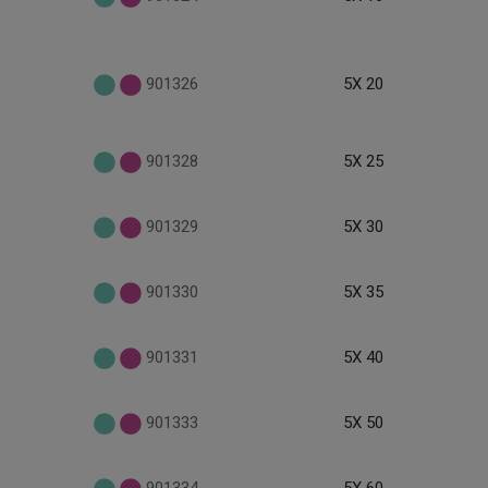
901326
5X 20
901328
5X 25
901329
5X 30
901330
5X 35
901331
5X 40
901333
5X 50