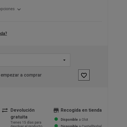
expand_more
opciones
uda?
favorite_border
 empezar a comprar
sync_alt
store
Devolución
Recogida en tienda
gratuita
Disponible
a Olot
Tienes 15 días para
devolver el producto
Disponible
a Castellbisbal