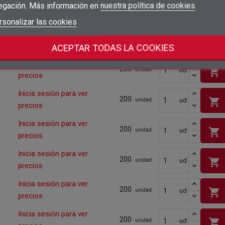
egación. Más información en
nuestra política de cookies
.
Cantidad mínima
200
add_circle_outline
Crear nueva lista
Iniciar sesión
rsonalizar las cookies
Cancelar
Inicia sesión para ver
shopping_cart
ud
200
Crear lista de deseos
Cancelar
unidad
precios
Cantidad mínima
200
ACEPTAR TODAS LA COOKIES
Inicia sesión para ver
200
shopping_cart
ud
unidad
precios
Inicia sesión para ver
200
shopping_cart
ud
unidad
precios
Inicia sesión para ver
200
shopping_cart
ud
unidad
precios
Inicia sesión para ver
200
shopping_cart
ud
unidad
precios
Inicia sesión para ver
200
shopping_cart
ud
unidad
precios
Inicia sesión para ver
200
shopping_cart
ud
unidad