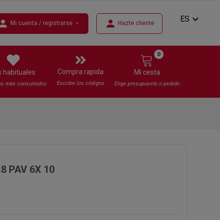
expand_more
ES
erson
person
Mi cuenta / registrarse
Hazte cliente
expand_more
0
Compra rapida
s habituales
Mi cesta
Escribe los códigos
os más consumidos
Elige presupuesto o pedido
.8 PAV 6X 10