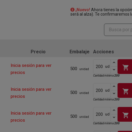
¡Nuevo!
Ahora tienes la opció
será al alza). Te confirmaremos l
Precio
Embalaje
Acciones
Inicia sesión para ver
shopping_cart
ud
500
unidad
precios
Cantidad mínima
200
Inicia sesión para ver
shopping_cart
ud
500
unidad
precios
Cantidad mínima
200
Inicia sesión para ver
shopping_cart
ud
500
unidad
precios
Cantidad mínima
200