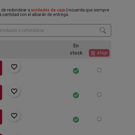
n de redondear a
unidades de caja
(recuerda que siempre
a cantidad con el albarán de entrega.
En
stock
add_shopping_cart
Afegir
favorite_border
check_circle
favorite_border
check_circle
favorite_border
check_circle