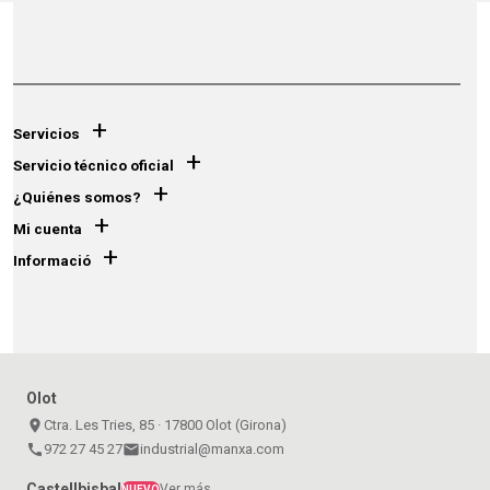
+
Servicios
+
Servicio técnico oficial
+
¿Quiénes somos?
+
Mi cuenta
+
Informació
Olot
place
Ctra. Les Tries, 85 · 17800 Olot (Girona)
call
972 27 45 27
email
industrial@manxa.com
Castellbisbal
Ver más
NUEVO