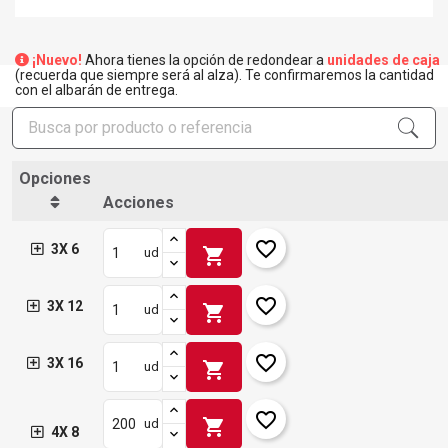
¡Nuevo!
Ahora tienes la opción de redondear a
unidades de caja
(recuerda que siempre será al alza). Te confirmaremos la cantidad
con el albarán de entrega.
Opciones
Acciones
favorite_border
3X 6
shopping_cart
ud
favorite_border
3X 12
shopping_cart
ud
favorite_border
3X 16
shopping_cart
ud
favorite_border
shopping_cart
ud
4X 8