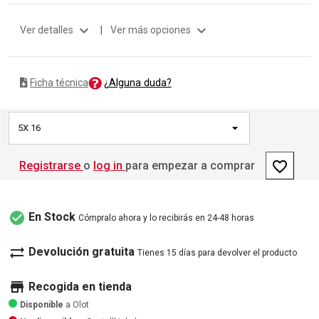
expand_more
expand_more
Ver detalles
|
Ver más opciones
¿Alguna duda?
Ficha técnica
5X 16
favorite_border
Registrarse
o
log in
para empezar a comprar
check_circle
En Stock
Cómpralo ahora y lo recibirás en 24-48 horas
sync_alt
Devolución gratuita
Tienes 15 días para devolver el producto
store
Recogida en tienda
Disponible
a Olot