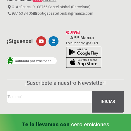
place
C. Acústica, 9 · 08755 Castellbisbal (Barcelona)
call
937 50 34 06
email
botigacastellbisbal@manxa.com
¡NUEVO!
APP Manxa
¡Síguenos!
Lectura de códigos EAN
Contacta
por WhatsApp
¡Suscríbete a nuestro Newsletter!
Te lo llevamos con
cero emisiones