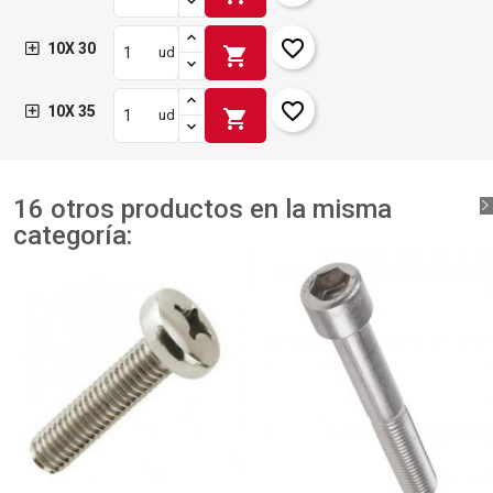
favorite_border
10X 30
shopping_cart
ud
favorite_border
10X 35
shopping_cart
ud
16 otros productos en la misma
categoría: