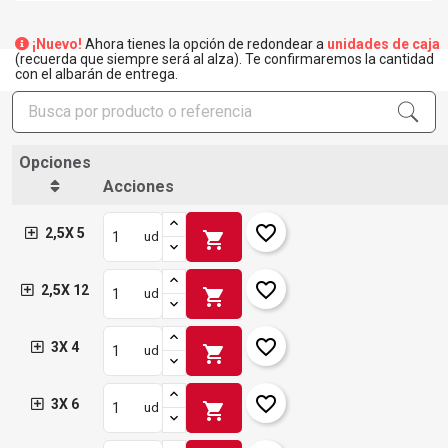
¡Nuevo!
Ahora tienes la opción de redondear a
unidades de caja
(recuerda que siempre será al alza). Te confirmaremos la cantidad
con el albarán de entrega.
Opciones
Acciones
favorite_border
2,5X 5
shopping_cart
ud
favorite_border
2,5X 12
shopping_cart
ud
favorite_border
3X 4
shopping_cart
ud
favorite_border
3X 6
shopping_cart
ud