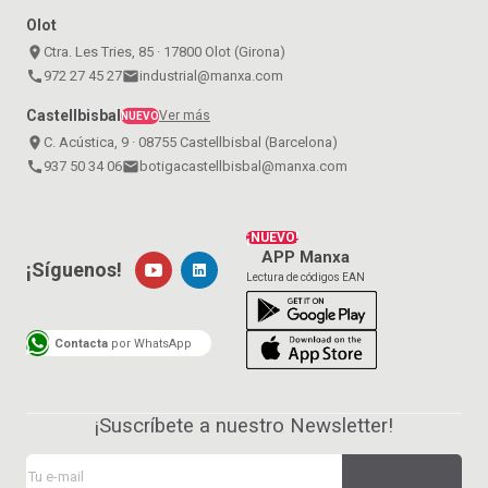
Olot
place
Ctra. Les Tries, 85 · 17800 Olot (Girona)
call
972 27 45 27
email
industrial@manxa.com
Castellbisbal
Ver más
NUEVO
place
C. Acústica, 9 · 08755 Castellbisbal (Barcelona)
call
937 50 34 06
email
botigacastellbisbal@manxa.com
¡NUEVO!
APP Manxa
¡Síguenos!
Lectura de códigos EAN
Contacta
por WhatsApp
¡Suscríbete a nuestro Newsletter!