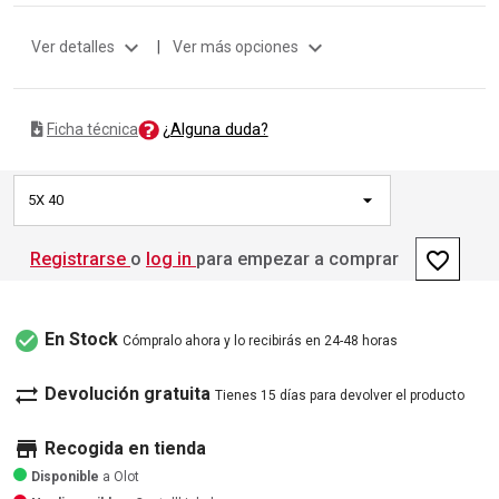
expand_more
expand_more
Ver detalles
|
Ver más opciones
¿Alguna duda?
Ficha técnica
5X 40
favorite_border
Registrarse
o
log in
para empezar a comprar
check_circle
En Stock
Cómpralo ahora y lo recibirás en 24-48 horas
sync_alt
Devolución gratuita
Tienes 15 días para devolver el producto
store
Recogida en tienda
Disponible
a Olot