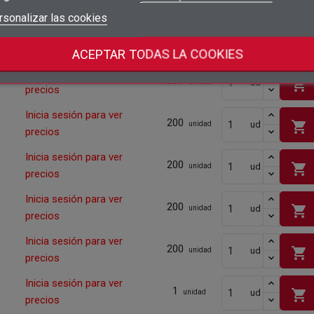
shopping_cart
precios
add_circle_outline
Crear nueva lista
Iniciar sesión
rsonalizar las cookies
Cancelar
Inicia sesión para ver
Crear lista de deseos
Cancelar
200
shopping_cart
ud
unidad
precios
ACEPTAR TODAS LA COOKIES
Inicia sesión para ver
200
shopping_cart
ud
unidad
precios
Inicia sesión para ver
200
shopping_cart
ud
unidad
precios
Inicia sesión para ver
200
shopping_cart
ud
unidad
precios
Inicia sesión para ver
200
shopping_cart
ud
unidad
precios
Inicia sesión para ver
200
shopping_cart
ud
unidad
precios
Inicia sesión para ver
1
shopping_cart
ud
unidad
precios