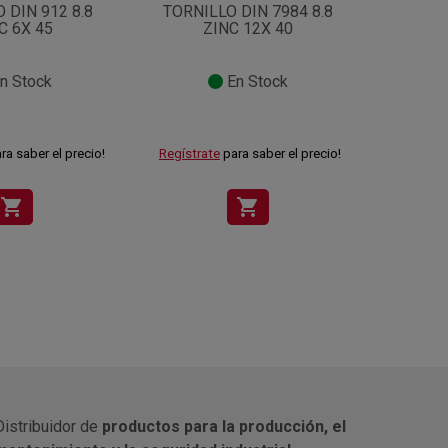
 DIN 912 8.8
TORNILLO DIN 7984 8.8
TORNI
C 6X 45
ZINC 12X 40
FL C/
n Stock
En Stock
ra saber el precio!
Regístrate
para saber el precio!
Regístra
shopping_cart
shopping_cart
Distribuidor de
productos para la producción, el