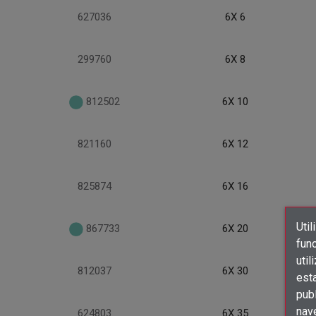
627036
6X 6
299760
6X 8
812502
6X 10
821160
6X 12
825874
6X 16
Util
867733
6X 20
func
util
812037
6X 30
est
publ
nav
624803
6X 35