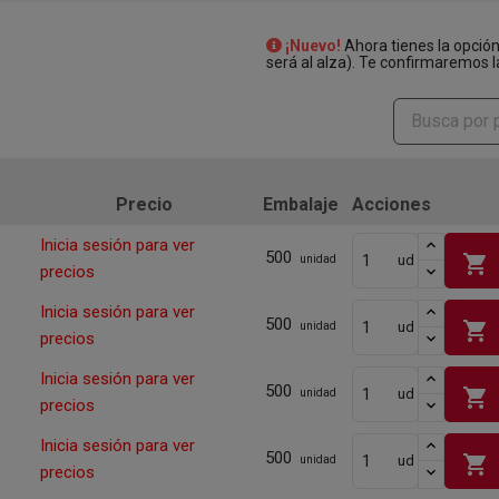
¡Nuevo!
Ahora tienes la opció
será al alza). Te confirmaremos l
Precio
Embalaje
Acciones
Inicia sesión para ver
500
shopping_cart
ud
unidad
precios
Inicia sesión para ver
500
shopping_cart
ud
unidad
precios
Inicia sesión para ver
500
shopping_cart
ud
unidad
precios
Inicia sesión para ver
500
shopping_cart
ud
unidad
precios