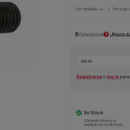
expand_more
Ver detalles
|
Ver más 
¿Alguna d
Ficha técnica
10X 30
Registrarse
o
log in
para
check_circle
En Stock
Cómpralo ahora y lo
recibirás en 24-48 horas