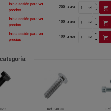
Inicia sesión para ver
200
shopping_cart
ud
unidad
precios
Inicia sesión para ver
100
shopping_cart
ud
unidad
precios
Inicia sesión para ver
100
shopping_cart
ud
unidad
precios
categoría:
629
Ref.
848335
Ref