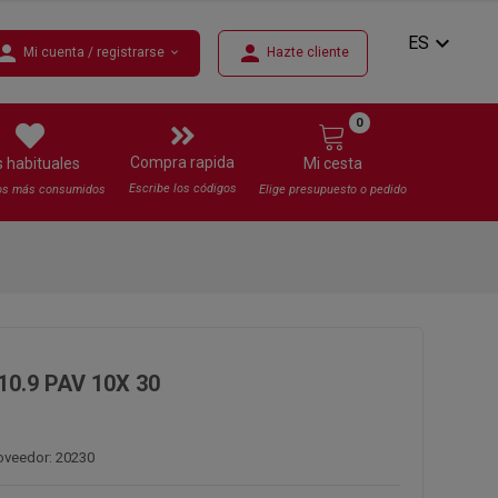
expand_more
ES
erson
person
Mi cuenta / registrarse
Hazte cliente
expand_more
0
Compra rapida
s habituales
Mi cesta
Escribe los códigos
os más consumidos
Elige presupuesto o pedido
10.9 PAV 10X 30
oveedor: 20230