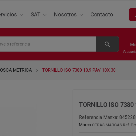
p
rvicios
SAT
Nosotros
Contacto
search
Mi
Product
ROSCA METRICA
TORNILLO ISO 7380 10.9 PAV 10X 30
TORNILLO ISO 7380 
Referencia Manxa:
845228
Marca
OTRAS MARCAS
Ref. Pr