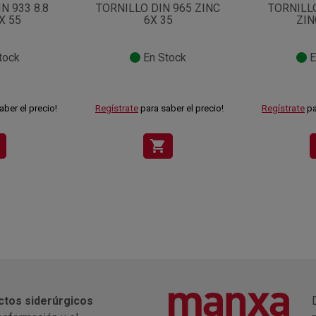
N 933 8.8
TORNILLO DIN 965 ZINC
TORNILLO
X 55
6X 35
ZIN
tock
En Stock
E
aber el precio!
Regístrate
para saber el precio!
Regístrate
pa
shopping_cart
ctos siderúrgicos