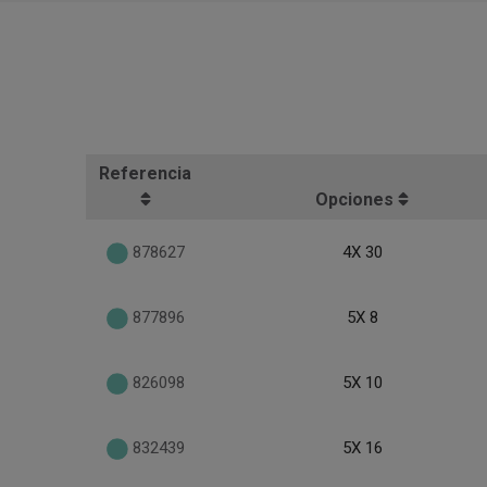
Referencia
Opciones
878627
4X 30
877896
5X 8
826098
5X 10
832439
5X 16