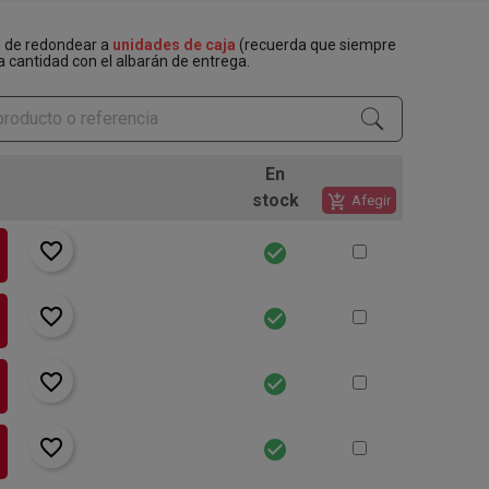
n de redondear a
unidades de caja
(recuerda que siempre
a cantidad con el albarán de entrega.
En
stock
add_shopping_cart
Afegir
favorite_border
check_circle
favorite_border
check_circle
favorite_border
check_circle
favorite_border
check_circle