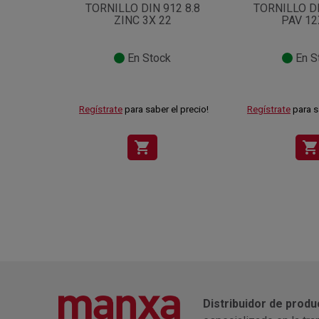
TORNILLO DIN 912 8.8
TORNILLO DI
ZINC 3X 22
PAV 12
En Stock
En S
Regístrate
para saber el precio!
Regístrate
para s
shopping_cart
shopping_cart
Distribuidor de produ