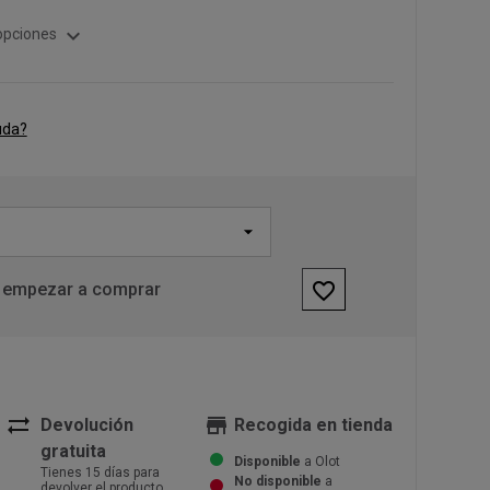
expand_more
opciones
uda?
favorite_border
 empezar a comprar
sync_alt
store
Devolución
Recogida en tienda
gratuita
Disponible
a Olot
Tienes 15 días para
No disponible
a
devolver el producto