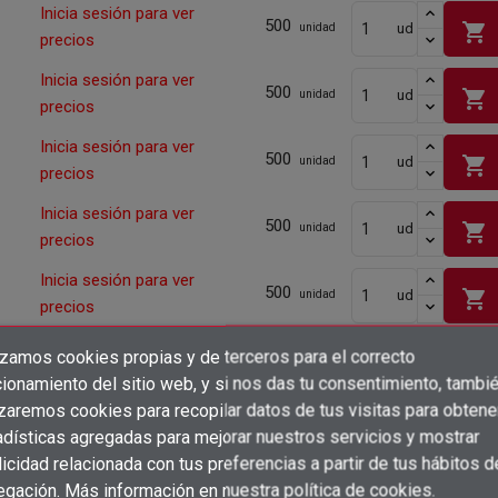
Inicia sesión para ver
500
shopping_cart
ud
unidad
precios
Inicia sesión para ver
500
shopping_cart
ud
unidad
precios
Inicia sesión para ver
500
shopping_cart
ud
unidad
precios
Inicia sesión para ver
500
shopping_cart
ud
unidad
precios
Inicia sesión para ver
500
shopping_cart
ud
unidad
precios
Inicia sesión para ver
izamos cookies propias y de terceros para el correcto
500
shopping_cart
ud
unidad
×
precios
Crear lista de deseos
ionamiento del sitio web, y si nos das tu consentimiento, tambi
×
Iniciar sesión
izaremos cookies para recopilar datos de tus visitas para obtene
Inicia sesión para ver
500
shopping_cart
ud
unidad
adísticas agregadas para mejorar nuestros servicios y mostrar
×
precios
Añadir a la lista de deseos
Nombre de la lista de deseos
icidad relacionada con tus preferencias a partir de tus hábitos d
Debe iniciar sesión para guardar productos en su lista de deseos.
Inicia sesión para ver
egación. Más información en
nuestra política de cookies
.
200
ud
unidad