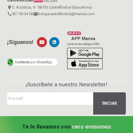
Ver más
NUEVO
place
C. Acústica, 9 · 08755 Castellbisbal (Barcelona)
call
937 50 34 06
email
botigacastellbisbal@manxa.com
¡NUEVO!
APP Manxa
¡Síguenos!
Lectura de códigos EAN
Contacta
por WhatsApp
¡Suscríbete a nuestro Newsletter!
Te lo llevamos con
cero emisiones