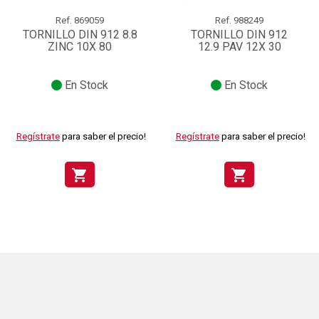
Ref.
869059
Ref.
988249
TORNILLO DIN 912 8.8
TORNILLO DIN 912
ZINC 10X 80
12.9 PAV 12X 30
En Stock
En Stock
Regístrate
para saber el precio!
Regístrate
para saber el precio!
shopping_cart
shopping_cart