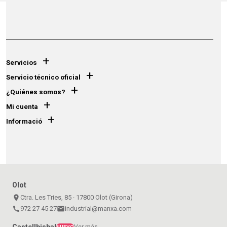
+
Servicios
+
Servicio técnico oficial
+
¿Quiénes somos?
+
Mi cuenta
+
Informació
Olot
place
Ctra. Les Tries, 85 · 17800 Olot (Girona)
call
972 27 45 27
email
industrial@manxa.com
Castellbisbal