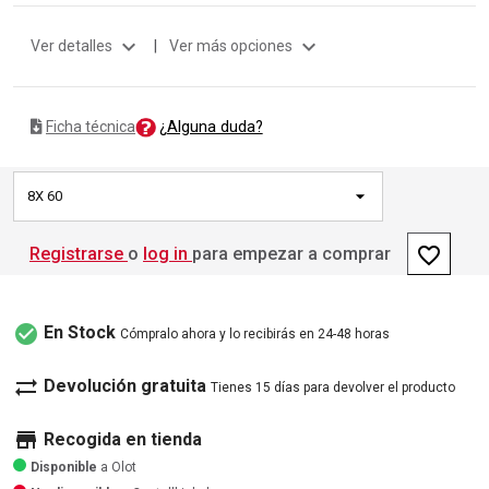
expand_more
expand_more
Ver detalles
|
Ver más opciones
¿Alguna duda?
Ficha técnica
8X 60
favorite_border
Registrarse
o
log in
para empezar a comprar
check_circle
En Stock
Cómpralo ahora y lo recibirás en 24-48 horas
sync_alt
Devolución gratuita
Tienes 15 días para devolver el producto
store
Recogida en tienda
Disponible
a Olot