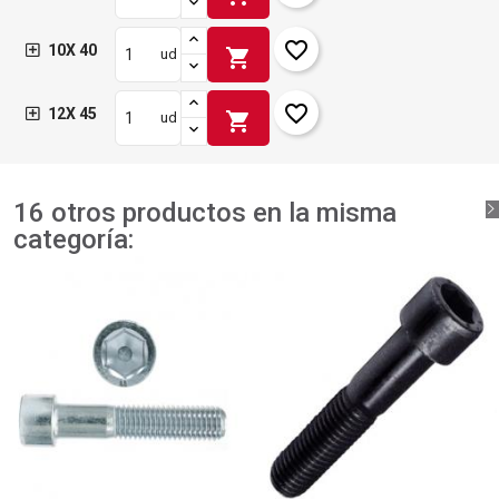
favorite_border
10X 40
shopping_cart
ud
favorite_border
12X 45
shopping_cart
ud
16 otros productos en la misma
categoría: