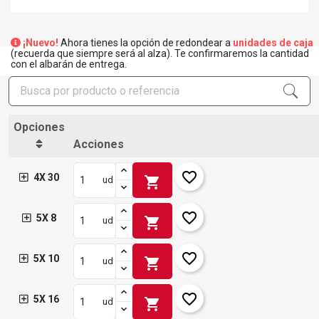
¡Nuevo!
Ahora tienes la opción de redondear a
unidades de caja
(recuerda que siempre será al alza). Te confirmaremos la cantidad
con el albarán de entrega.
Opciones
Acciones
favorite_border
4X 30
shopping_cart
ud
favorite_border
5X 8
shopping_cart
ud
favorite_border
5X 10
shopping_cart
ud
favorite_border
5X 16
shopping_cart
ud